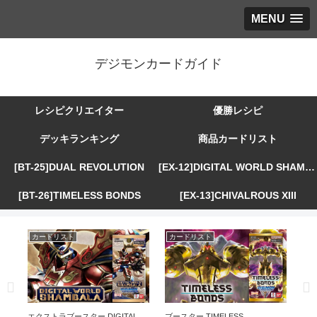
MENU
デジモンカードガイド
レシピクリエイター
優勝レシピ
デッキランキング
商品カードリスト
[BT-25]DUAL REVOLUTION
[EX-12]DIGITAL WORLD SHAMBALA
[BT-26]TIMELESS BONDS
[EX-13]CHIVALROUS XIII
カードリスト
カードリスト
カ
R
エクストラブースター DIGITAL
ブースター TIMELESS
エ