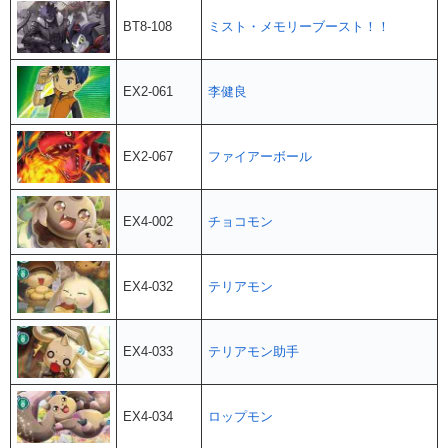
BT8-108
ミスト・メモリーブースト！！
EX2-061
李健良
EX2-067
ファイアーボール
EX4-002
チョコモン
EX4-032
テリアモン
EX4-033
テリアモン助手
EX4-034
ロップモン