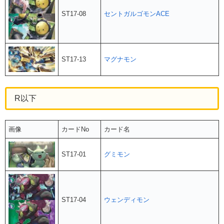
ST17-08
セントガルゴモンACE
ST17-13
マグナモン
R以下
画像
カードNo
カード名
ST17-01
グミモン
ST17-04
ウェンディモン