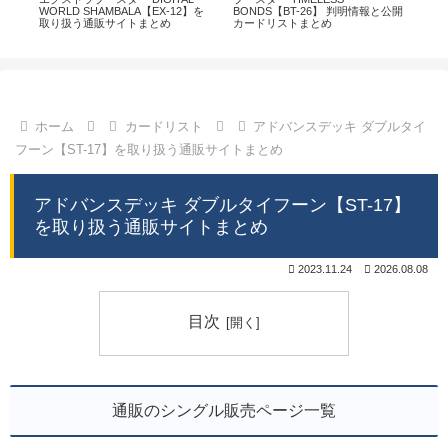
通販
WORLD SHAMBALA【EX-12】を
BONDS【BT-26】 判明情報と公開
CHI
取り扱う通販サイトまとめ
カードリストまとめ
情
ホーム
カードリスト
アドバンスデッキ ダブルタイ
フーン【ST-17】を取り扱う通販サイトまとめ
アドバンスデッキ ダブルタイフーン【ST-17】
を取り扱う通販サイトまとめ
2023.11.24
2026.08.08
目次
通販のシングル販売ページ一覧