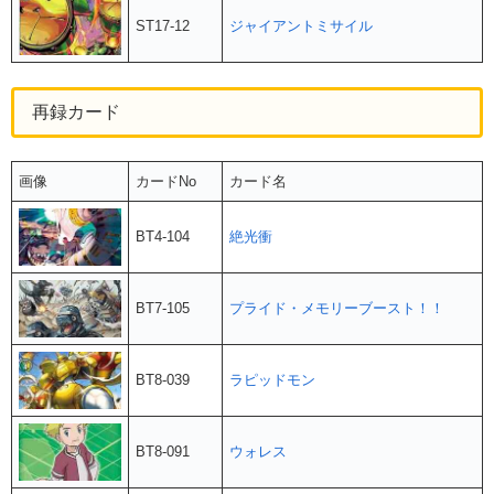
ST17-12
ジャイアントミサイル
再録カード
画像
カードNo
カード名
BT4-104
絶光衝
BT7-105
プライド・メモリーブースト！！
BT8-039
ラピッドモン
BT8-091
ウォレス