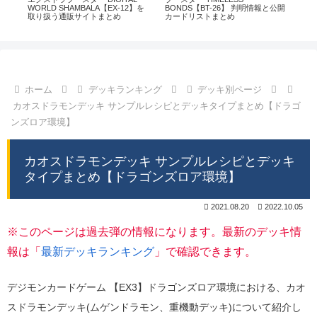
通販
WORLD SHAMBALA【EX-12】を
BONDS【BT-26】 判明情報と公開
CHI
取り扱う通販サイトまとめ
カードリストまとめ
情
ホーム
デッキランキング
デッキ別ページ
カオスドラモンデッキ サンプルレシピとデッキタイプまとめ【ドラゴ
ンズロア環境】
カオスドラモンデッキ サンプルレシピとデッキ
タイプまとめ【ドラゴンズロア環境】
2021.08.20
2022.10.05
※このページは過去弾の情報になります。最新のデッキ情
報は「
最新デッキランキング
」で確認できます。
デジモンカードゲーム 【EX3】ドラゴンズロア環境における、カオ
スドラモンデッキ(ムゲンドラモン、重機動デッキ)について紹介し