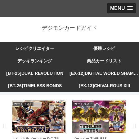
MENU
デジモンカードガイド
レシピクリエイター
優勝レシピ
デッキランキング
商品カードリスト
[BT-25]DUAL REVOLUTION
[EX-12]DIGITAL WORLD SHAMBALA
[BT-26]TIMELESS BONDS
[EX-13]CHIVALROUS XIII
カードリスト
カードリスト
カ
R
エクストラブースター DIGITAL
ブースター TIMELESS
エ