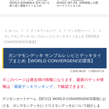
通販
WORLD SHAMBALA【EX-12】を
BONDS【BT-26】 判明情報と公開
CHI
取り扱う通販サイトまとめ
カードリストまとめ
情
ホーム
デッキランキング
デッキ別ページ
ガンマモンデッキ サンプルレシピとデッキタイプまとめ【WORLD
CONVERGENCE環境】
ガンマモンデッキ サンプルレシピとデッキタイ
プまとめ【WORLD CONVERGENCE環境】
2021.08.20
2025.07.21
※このページは過去弾の情報になります。最新のデッキ情
報は「
最新デッキランキング
」で確認できます。
デジモンカードゲーム 【BT21】WORLD CONVERGENCE環境にお
ける、ガンマモンデッキ(シリウスモンデッキ)について紹介しま