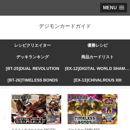
MENU
デジモンカードガイド
レシピクリエイター
優勝レシピ
デッキランキング
商品カードリスト
[BT-25]DUAL REVOLUTION
[EX-12]DIGITAL WORLD SHAMBALA
[BT-26]TIMELESS BONDS
[EX-13]CHIVALROUS XIII
カードリスト
カードリスト
カ
R
エクストラブースター DIGITAL
ブースター TIMELESS
エ