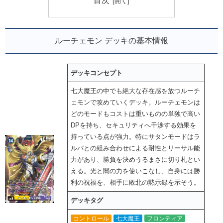
目次
ルーチェモン デッキの基本情報
デッキコンセプト
七大魔王の中でも絶大な存在感を放つルーチ
ェモンで攻めていくデッキ。ルーチェモンは
どのモードもコストは重いものの単独で高い
DPを持ち、セキュリティへ干渉する効果を
持っている点が強力。特にサタンモードはラ
ルバとの組み合わせによる耐性とリーサル能
力があり、勝負を決めうるまさに切り札とい
える。光と闇の力を使いこなし、自身には勝
利の祝福を、相手に敗北の黙示録を示そう。
デッキタグ
コントロール
七大魔王
フロンティア