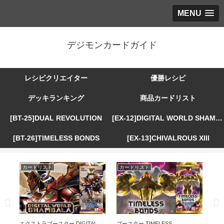
MENU
デジモンカードガイド
レシピクリエイター
優勝レシピ
デッキランキング
商品カードリスト
[BT-25]DUAL REVOLUTION
[EX-12]DIGITAL WORLD SHAMBALA
[BT-26]TIMELESS BONDS
[EX-13]CHIVALROUS XIII
カードリスト
カードリスト
カ
R
エクストラブースター DIGITAL
ブースター TIMELESS
エ