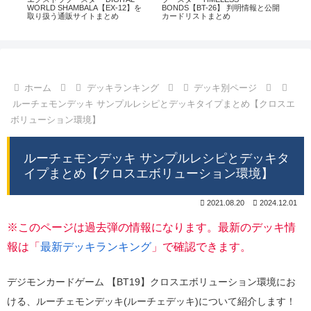
通販
WORLD SHAMBALA【EX-12】を
BONDS【BT-26】 判明情報と公開
CHI
取り扱う通販サイトまとめ
カードリストまとめ
情
ホーム
デッキランキング
デッキ別ページ
ルーチェモンデッキ サンプルレシピとデッキタイプまとめ【クロスエ
ボリューション環境】
ルーチェモンデッキ サンプルレシピとデッキタ
イプまとめ【クロスエボリューション環境】
2021.08.20
2024.12.01
※このページは過去弾の情報になります。最新のデッキ情
報は「
最新デッキランキング
」で確認できます。
デジモンカードゲーム 【BT19】クロスエボリューション環境にお
ける、ルーチェモンデッキ(ルーチェデッキ)について紹介します！