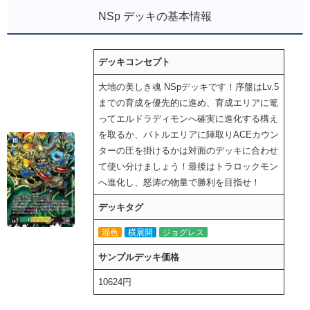
NSp デッキの基本情報
デッキコンセプト
大地の美しき魂 NSpデッキです！序盤はLv.5
までの育成を優先的に進め、育成エリアに篭
ってエルドラディモンへ確実に進化する構え
を取るか、バトルエリアに陣取りACEカウン
ターの圧を掛けるかは対面のデッキに合わせ
て使い分けましょう！最後はトラロックモン
へ進化し、怒涛の物量で勝利を目指せ！
デッキタグ
混色
横展開
ジョグレス
サンプルデッキ価格
10624円