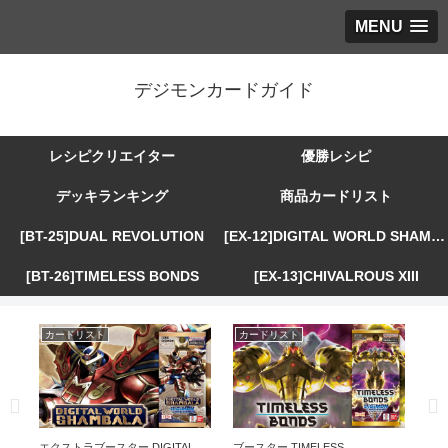
MENU
デジモンカードガイド
レシピクリエイター
優勝レシピ
デッキランキング
商品カードリスト
[BT-25]DUAL REVOLUTION
[EX-12]DIGITAL WORLD SHAMBALA
[BT-26]TIMELESS BONDS
[EX-13]CHIVALROUS XIII
カードリスト
カードリスト
カ
R
エクストラブースター DIGITAL
ブースター TIMELESS
エ