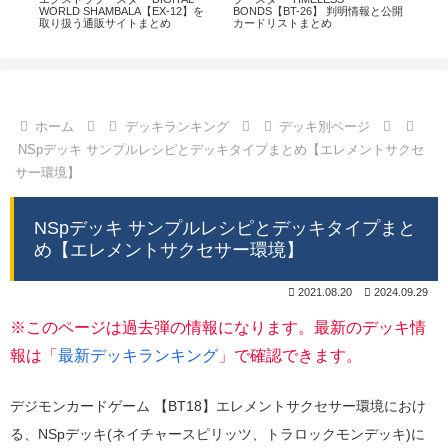
通販
WORLD SHAMBALA【EX-12】を
BONDS【BT-26】 判明情報と公開
CHI
取り扱う通販サイトまとめ
カードリストまとめ
情
ホーム
デッキランキング
デッキ別ページ
NSpデッキ サンプルレシピとデッキタイプまとめ【エレメントサクセ
サー環境】
NSpデッキ サンプルレシピとデッキタイプまと
め【エレメントサクセサー環境】
2021.08.20
2024.09.29
※このページは過去弾の情報になります。最新のデッキ情
報は「
最新デッキランキング
」で確認できます。
デジモンカードゲーム 【BT18】エレメントサクセサー環境におけ
る、NSpデッキ(ネイチャースピリッツ、トラロックモンデッキ)に