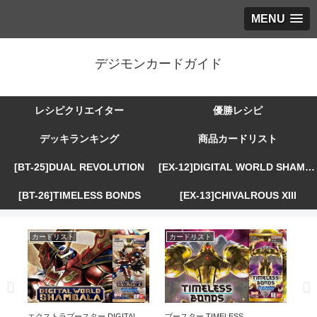
MENU
デジモンカードガイド
レシピクリエイター
優勝レシピ
デッキランキング
商品カードリスト
[BT-25]DUAL REVOLUTION
[EX-12]DIGITAL WORLD SHAMBALA
[BT-26]TIMELESS BONDS
[EX-13]CHIVALROUS XIII
カードリスト
カードリスト
カ
R
エクストラブースター DIGITAL
ブースター TIMELESS
エ