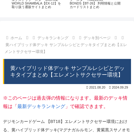
通販
WORLD SHAMBALA【EX-12】を
BONDS【BT-26】 判明情報と公開
CHI
取り扱う通販サイトまとめ
カードリストまとめ
情
ホーム
デッキランキング
デッキ別ページ
黄ハイブリッド体デッキ サンプルレシピとデッキタイプまとめ【エレ
メントサクセサー環境】
黄ハイブリッド体デッキ サンプルレシピとデッ
キタイプまとめ【エレメントサクセサー環境】
2021.08.20
2024.09.29
※このページは過去弾の情報になります。最新のデッキ情
報は「
最新デッキランキング
」で確認できます。
デジモンカードゲーム 【BT18】エレメントサクセサー環境におけ
る、黄ハイブリッド体デッキ(マグナガルルモン、黄紫黒スサノオモ