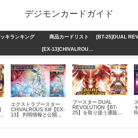
デジモンカードガイド
ッキランキング
商品カードリスト
[EX-13]CHIVALROUS XIII
カードリスト
カードリスト
ブースター DUAL
エクストラブースター
REVOLUTION【BT-
キ
明
CHIVALROUS XIII【EX-
25】を取り扱う通販サ
B
ト
13】 判明情報と公開カ
イトまとめ
ードリストまとめ