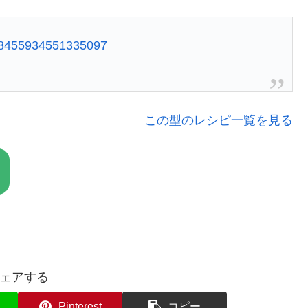
738455934551335097
この型のレシピ一覧を見る
ェアする
Pinterest
コピー