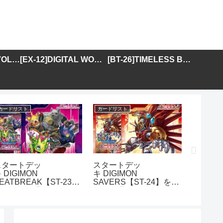
[BT-25]DUAL REVOLUTION
[EX-12]DIGITAL WORLD SHAMBALA
[BT-26]TIMELESS BONDS
カードリスト
カードリスト
カードリス
スタートデッ
スタートデッ
アドバ
 DIGIMON
キ DIGIMON
DIGIMO
EATBREAK【ST-23】
SAVERS【ST-24】を取
GENER
を取り扱う通販サイトま
り扱う通販サイトまとめ
01】を
とめ
イトま