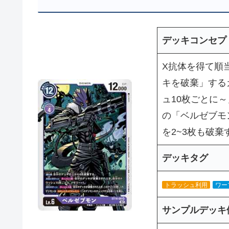
デッキコンセプ
X抗体を得て順
キを破棄」する
ュ10枚ごとに
の「ベルゼブモ
を2~3枚も破
デッキタグ
トラッシュ利用
ワー
サンプルデッキ