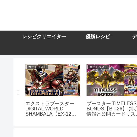
レシピクリエイター
優勝レシピ
デ
カードリスト
カードリスト
スター
エクストラブースター
ブースター TIMELESS
DIGITAL WORLD
BONDS【BT-26】 判
10】を取
SHAMBALA【EX-12】
情報と公開カードリス
トまとめ
を取り扱う通販サイトま
まとめ
とめ