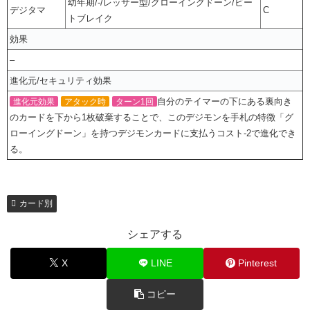
幼年期/-/レッサー型/グローイングドーン/ビー
デジタマ
C
トブレイク
効果
–
進化元/セキュリティ効果
自分のテイマーの下にある裏向き
進化元効果
アタック時
ターン1回
のカードを下から1枚破棄することで、このデジモンを手札の特徴「グ
ローイングドーン」を持つデジモンカードに支払うコスト-2で進化でき
る。
カード別
シェアする
X
LINE
Pinterest
コピー