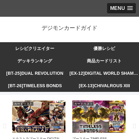
MENU
デジモンカードガイド
レシピクリエイター
優勝レシピ
デッキランキング
商品カードリスト
[BT-25]DUAL REVOLUTION
[EX-12]DIGITAL WORLD SHAMBALA
[BT-26]TIMELESS BONDS
[EX-13]CHIVALROUS XIII
カードリスト
カードリスト
カ
R
エクストラブースター DIGITAL
ブースター TIMELESS
エ