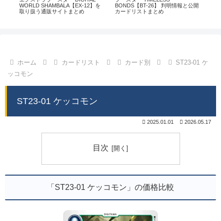
通販
WORLD SHAMBALA【EX-12】を
BONDS【BT-26】 判明情報と公開
CHI
取り扱う通販サイトまとめ
カードリストまとめ
情
ホーム
カードリスト
カード別
ST23-01 ケ
ッコモン
ST23-01 ケッコモン
2025.01.01
2026.05.17
目次
「ST23-01 ケッコモン」の価格比較