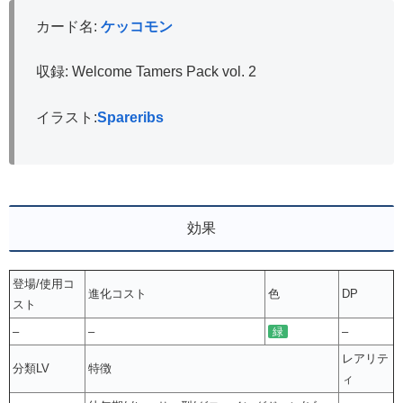
カード名:
ケッコモン
収録: Welcome Tamers Pack vol. 2
イラスト:
Spareribs
効果
登場/使用コ
進化コスト
色
DP
スト
–
–
–
緑
レアリテ
分類LV
特徴
ィ