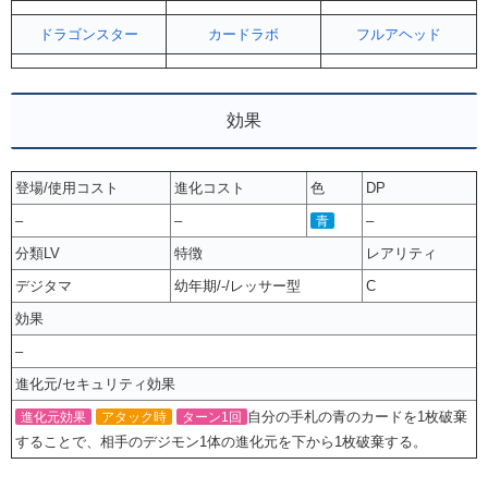
ドラゴンスター
カードラボ
フルアヘッド
効果
登場/使用コスト
進化コスト
色
DP
–
–
–
青
分類LV
特徴
レアリティ
デジタマ
幼年期/-/レッサー型
C
効果
–
進化元/セキュリティ効果
自分の手札の青のカードを1枚破棄
進化元効果
アタック時
ターン1回
することで、相手のデジモン1体の進化元を下から1枚破棄する。