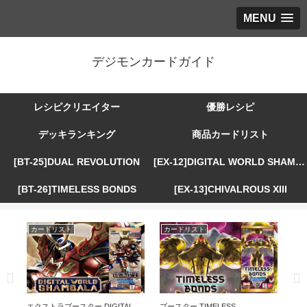
MENU
デジモンカードガイド
レシピクリエイター
優勝レシピ
デッキランキング
商品カードリスト
[BT-25]DUAL REVOLUTION
[EX-12]DIGITAL WORLD SHAMBALA
[BT-26]TIMELESS BONDS
[EX-13]CHIVALROUS XIII
カードリスト
カードリスト
カ
R
エクストラブースター DIGITAL
ブースター TIMELESS
エ