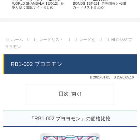
通販
WORLD SHAMBALA【EX-12】を
BONDS【BT-26】 判明情報と公開
CHI
取り扱う通販サイトまとめ
カードリストまとめ
情
ホーム
カードリスト
カード別
RB1-002 プ
ヨヨモン
RB1-002 プヨヨモン
2025.01.01
2026.05.10
目次
「RB1-002 プヨヨモン」の価格比較