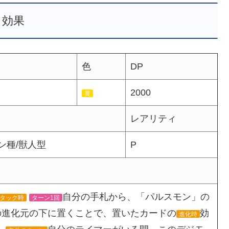
効果
色
DP
2000
黄
レアリティ
ン種/獣人型
P
自分の手札から、「パルスモン」の
タック時
ターン1回
ンの進化元の下に置くことで、置いたカードの
効
進化時