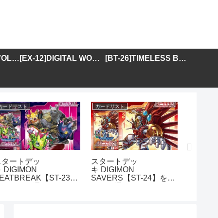
[BT-25]DUAL REVOLUTION
[EX-12]DIGITAL WORLD SHAMBALA
[BT-26]TIMELESS BONDS
カードリスト
カードリスト
カードリス
スタートデッ
スタートデッ
アドバ
 DIGIMON
キ DIGIMON
DIGIMO
EATBREAK【ST-23】
SAVERS【ST-24】を取
GENER
を取り扱う通販サイトま
り扱う通販サイトまとめ
01】を
とめ
イトま