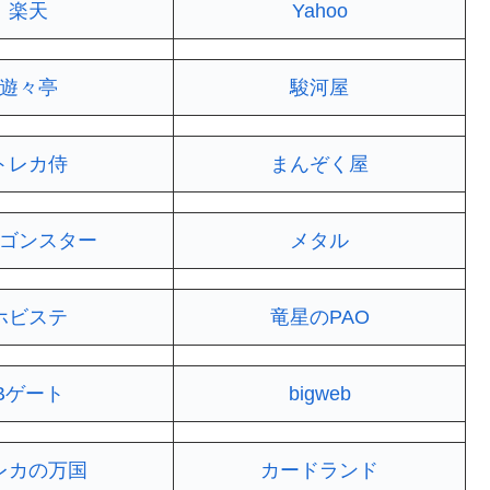
楽天
Yahoo
遊々亭
駿河屋
トレカ侍
まんぞく屋
ゴンスター
メタル
ホビステ
竜星のPAO
Bゲート
bigweb
レカの万国
カードランド