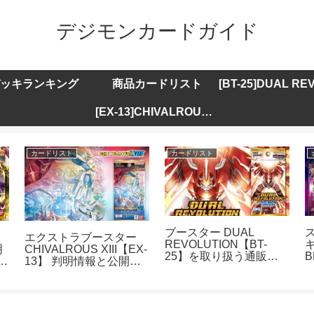
デジモンカードガイド
ッキランキング
商品カードリスト
[EX-13]CHIVALROUS XIII
カードリスト
カードリスト
ブースター DUAL
エクストラブースター
REVOLUTION【BT-
キ
明
CHIVALROUS XIII【EX-
25】を取り扱う通販サ
B
ト
13】 判明情報と公開カ
イトまとめ
ードリストまとめ