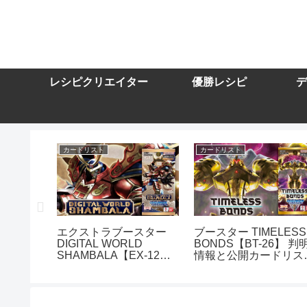
レシピクリエイター
優勝レシピ
デ
カードリスト
カードリスト
スター
エクストラブースター
ブースター TIMELESS
DIGITAL WORLD
BONDS【BT-26】 判
10】を取
SHAMBALA【EX-12】
情報と公開カードリス
トまとめ
を取り扱う通販サイトま
まとめ
とめ