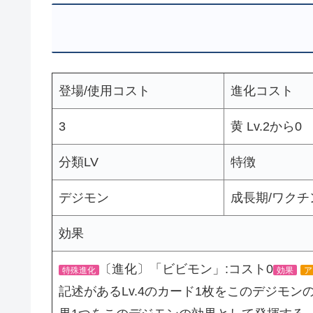
登場/使用コスト
進化コスト
3
黄 Lv.2から0
分類LV
特徴
デジモン
成長期/ワクチ
効果
〔進化〕「ビビモン」:コスト0
特殊進化
効果
ア
記述があるLv.4のカード1枚をこのデジモ