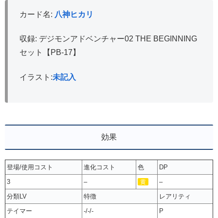
カード名:
八神ヒカリ
収録: デジモンアドベンチャー02 THE BEGINNING
セット【PB-17】
イラスト:
未記入
効果
登場/使用コスト
進化コスト
色
DP
3
–
–
黄
分類LV
特徴
レアリティ
テイマー
-/-/-
P