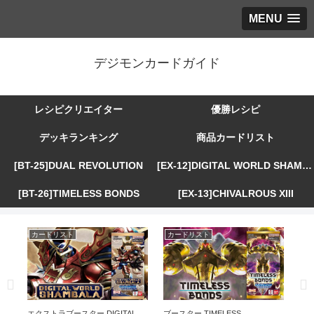
MENU
デジモンカードガイド
レシピクリエイター
優勝レシピ
デッキランキング
商品カードリスト
[BT-25]DUAL REVOLUTION
[EX-12]DIGITAL WORLD SHAMBALA
[BT-26]TIMELESS BONDS
[EX-13]CHIVALROUS XIII
カードリスト
カードリスト
カ
R
エクストラブースター DIGITAL
ブースター TIMELESS
エ