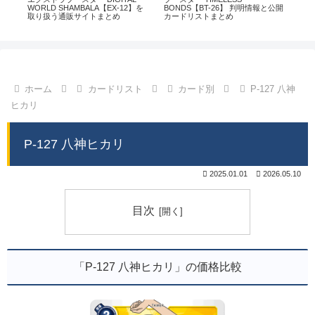
通販
WORLD SHAMBALA【EX-12】を
BONDS【BT-26】 判明情報と公開
CHI
取り扱う通販サイトまとめ
カードリストまとめ
情
ホーム
カードリスト
カード別
P-127 八神
ヒカリ
P-127 八神ヒカリ
2025.01.01
2026.05.10
目次
「P-127 八神ヒカリ」の価格比較