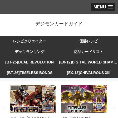
MENU
デジモンカードガイド
レシピクリエイター
優勝レシピ
デッキランキング
商品カードリスト
[BT-25]DUAL REVOLUTION
[EX-12]DIGITAL WORLD SHAMBALA
[BT-26]TIMELESS BONDS
[EX-13]CHIVALROUS XIII
カードリスト
カードリスト
カ
R
エクストラブースター DIGITAL
ブースター TIMELESS
エ