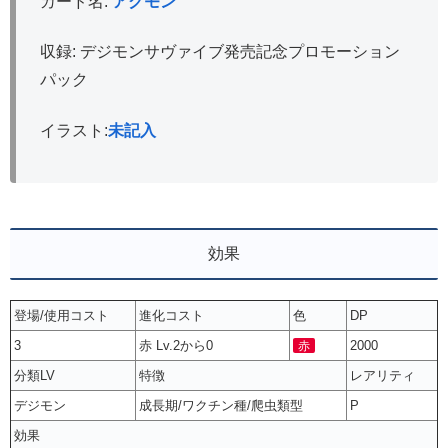
カード名:
アグモン
収録: デジモンサヴァイブ発売記念プロモーション
パック
イラスト:
未記入
効果
登場/使用コスト
進化コスト
色
DP
3
赤 Lv.2から0
2000
赤
分類LV
特徴
レアリティ
デジモン
成長期/ワクチン種/爬虫類型
P
効果