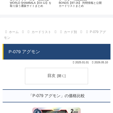
通販
WORLD SHAMBALA【EX-12】を
BONDS【BT-26】 判明情報と公開
CHI
取り扱う通販サイトまとめ
カードリストまとめ
情
ホーム
カードリスト
カード別
P-079 アグ
モン
P-079 アグモン
2025.01.01
2026.05.10
目次
「P-079 アグモン」の価格比較