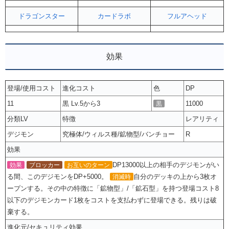
ドラゴンスター
カードラボ
フルアヘッド
効果
登場/使用コスト
進化コスト
色
DP
11
黒 Lv.5から3
11000
黒
分類LV
特徴
レアリティ
デジモン
究極体/ウィルス種/鉱物型/バンチョー
R
効果
DP13000以上の相手のデジモンがい
効果
ブロッカー
お互いのターン
る間、このデジモンをDP+5000。
自分のデッキの上から3枚オ
消滅時
ープンする。その中の特徴に「鉱物型」/「鉱石型」を持つ登場コスト8
以下のデジモンカード1枚をコストを支払わずに登場できる。残りは破
棄する。
進化元/セキュリティ効果