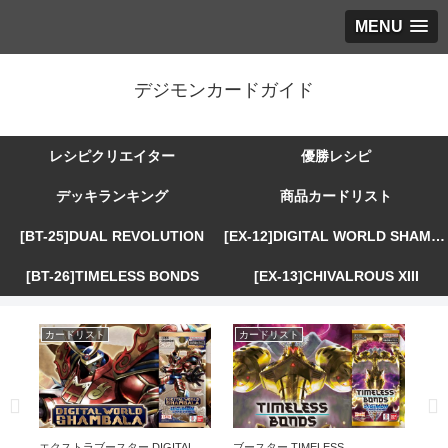
MENU
デジモンカードガイド
レシピクリエイター
優勝レシピ
デッキランキング
商品カードリスト
[BT-25]DUAL REVOLUTION
[EX-12]DIGITAL WORLD SHAMBALA
[BT-26]TIMELESS BONDS
[EX-13]CHIVALROUS XIII
カードリスト
カードリスト
カ
R
エクストラブースター DIGITAL
ブースター TIMELESS
エ