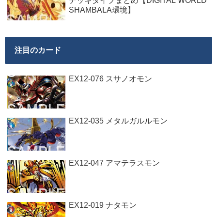
デッキタイプまとめ【DIGITAL WORLD
SHAMBALA環境】
注目のカード
EX12-076 スサノオモン
EX12-035 メタルガルルモン
EX12-047 アマテラスモン
EX12-019 ナタモン