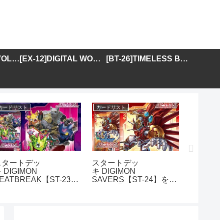
[BT-25]DUAL REVOLUTION
[EX-12]DIGITAL WORLD SHAMBALA
[BT-26]TIMELESS BONDS
カードリスト
カードリスト
カードリス
スタートデッ
スタートデッ
アドバ
 DIGIMON
キ DIGIMON
DIGIMO
EATBREAK【ST-23】
SAVERS【ST-24】を取
GENER
を取り扱う通販サイトま
り扱う通販サイトまとめ
01】を
とめ
イトま