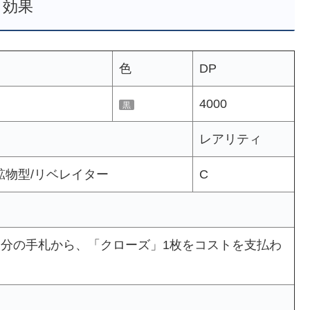
効果
色
DP
4000
黒
レアリティ
鉱物型/リベレイター
C
自分の手札から、「クローズ」1枚をコストを支払わ