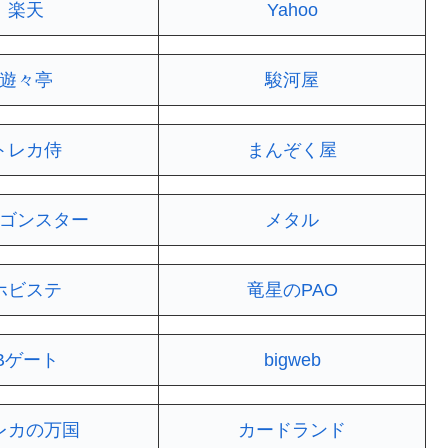
楽天
Yahoo
遊々亭
駿河屋
トレカ侍
まんぞく屋
ゴンスター
メタル
ホビステ
竜星のPAO
Bゲート
bigweb
レカの万国
カードランド