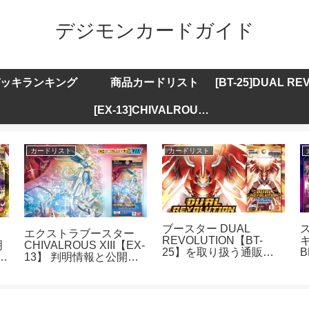
デジモンカードガイド
ッキランキング
商品カードリスト
[EX-13]CHIVALROUS XIII
カードリスト
カードリスト
ブースター DUAL
エクストラブースター
REVOLUTION【BT-
キ
明
CHIVALROUS XIII【EX-
25】を取り扱う通販サ
B
ト
13】 判明情報と公開カ
イトまとめ
ードリストまとめ