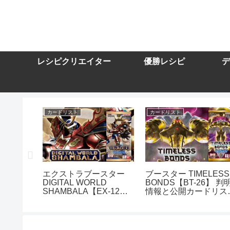
レシピクリエイター
優勝レシピ
デ
カードリスト
カードリスト
スター
エクストラブースター
ブースター TIMELESS
DIGITAL WORLD
BONDS【BT-26】 判
10】を取
SHAMBALA【EX-12】
情報と公開カードリス
トまとめ
を取り扱う通販サイトま
まとめ
とめ