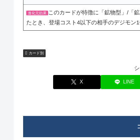
このカードが特徴に「鉱物型」/「
進化元効果
たとき、登場コスト4以下の相手のデジモン
カード別
シ
X
LINE