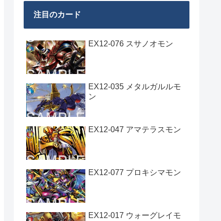
注目のカード
EX12-076 スサノオモン
EX12-035 メタルガルルモ
ン
EX12-047 アマテラスモン
EX12-077 プロキシマモン
EX12-017 ウォーグレイモ