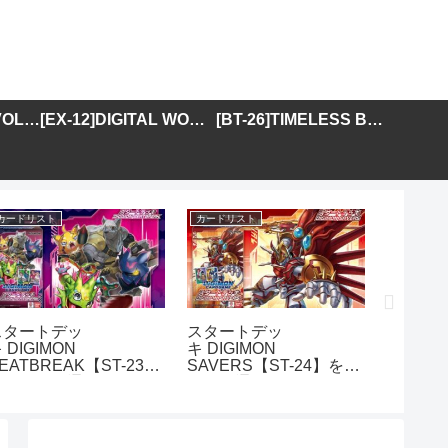
[BT-25]DUAL REVOLUTION
[EX-12]DIGITAL WORLD SHAMBALA
[BT-26]TIMELESS BONDS
カードリスト
カードリスト
カードリス
スタートデッ
スタートデッ
アドバ
 DIGIMON
キ DIGIMON
DIGIMO
EATBREAK【ST-23】
SAVERS【ST-24】を取
GENER
を取り扱う通販サイトま
り扱う通販サイトまとめ
01】を
とめ
イトま