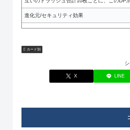
互いのトラッシュ合計10枚ごとに、このDP消
進化元/セキュリティ効果
カード別
シ
X
LINE