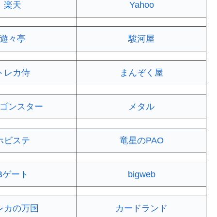
楽天
Yahoo
遊々亭
駿河屋
トレカ侍
まんぞく屋
ゴンスター
メタル
ホビステ
竜星のPAO
Bゲート
bigweb
レカの万国
カードランド