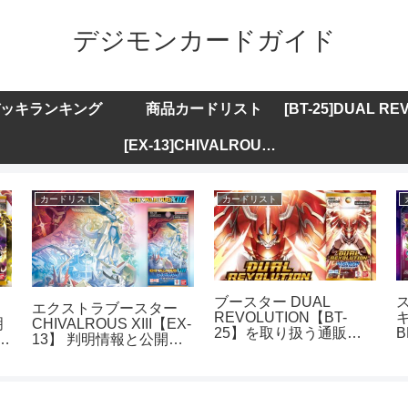
デジモンカードガイド
ッキランキング
商品カードリスト
[EX-13]CHIVALROUS XIII
カードリスト
カードリスト
ブースター DUAL
エクストラブースター
REVOLUTION【BT-
キ
明
CHIVALROUS XIII【EX-
25】を取り扱う通販サ
B
ト
13】 判明情報と公開カ
イトまとめ
ードリストまとめ