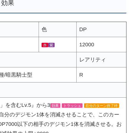
効果
色
DP
12000
赤
紫
レアリティ
種/暗黒騎士型
R
を含むLv.5』から3
効果
トラッシュ
自分のターン終了時
自分のデジモン1体を消滅させることで、このカー
DP7000以下の相手のデジモン1体を消滅させる。お