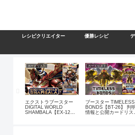
レシピクリエイター
優勝レシピ
デ
カードリスト
カードリスト
スター
エクストラブースター
ブースター TIMELESS
DIGITAL WORLD
BONDS【BT-26】 判
10】を取
SHAMBALA【EX-12】
情報と公開カードリス
トまとめ
を取り扱う通販サイトま
まとめ
とめ