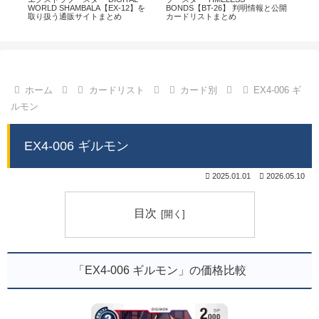
通販
WORLD SHAMBALA【EX-12】を
BONDS【BT-26】 判明情報と公開
CHI
取り扱う通販サイトまとめ
カードリストまとめ
情
ホーム
カードリスト
カード別
EX4-006 ギ
ルモン
EX4-006 ギルモン
2025.01.01
2026.05.10
目次
「EX4-006 ギルモン」の価格比較