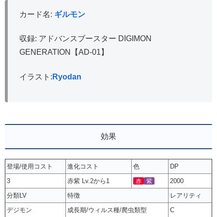
カード名:
ギルモン
収録: アドバンスブースター DIGIMON
GENERATION【AD-01】
イラスト:
Ryodan
効果
登場/使用コスト
進化コスト
色
DP
3
赤紫 Lv.2から1
2000
赤
紫
分類LV
特徴
レアリティ
デジモン
成長期/ウィルス種/爬虫類型
C