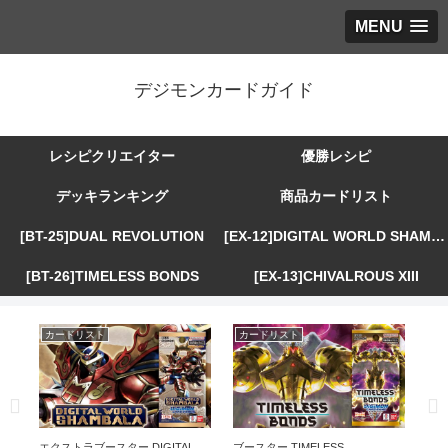
MENU
デジモンカードガイド
レシピクリエイター
優勝レシピ
デッキランキング
商品カードリスト
[BT-25]DUAL REVOLUTION
[EX-12]DIGITAL WORLD SHAMBALA
[BT-26]TIMELESS BONDS
[EX-13]CHIVALROUS XIII
カードリスト
カードリスト
カ
R
エクストラブースター DIGITAL
ブースター TIMELESS
エ