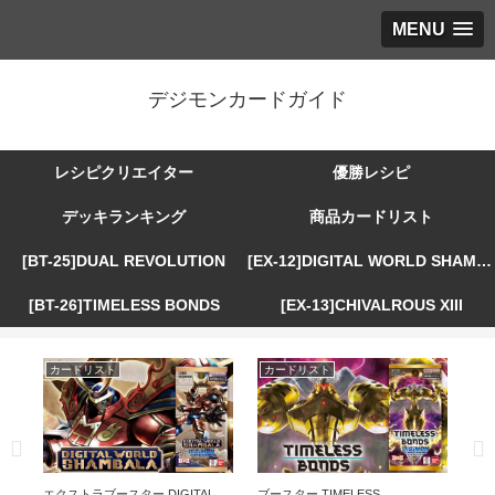
MENU
デジモンカードガイド
レシピクリエイター
優勝レシピ
デッキランキング
商品カードリスト
[BT-25]DUAL REVOLUTION
[EX-12]DIGITAL WORLD SHAMBALA
[BT-26]TIMELESS BONDS
[EX-13]CHIVALROUS XIII
カードリスト
カードリスト
カ
R
エクストラブースター DIGITAL
ブースター TIMELESS
エ