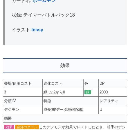
カード名:
ポームモン
収録: テイマーバトルパック18
イラスト:
tessy
効果
登場/使用コスト
進化コスト
色
DP
3
緑 Lv.2から0
2000
緑
分類LV
特徴
レアリティ
デジモン
成長期/データ種/植物型
U
効果
このデジモンが効果でレストしたとき、相手のデジ
効果
自分のターン