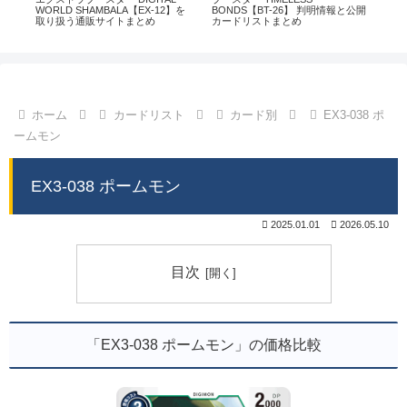
通販
WORLD SHAMBALA【EX-12】を
BONDS【BT-26】 判明情報と公開
CHI
取り扱う通販サイトまとめ
カードリストまとめ
情
ホーム
カードリスト
カード別
EX3-038 ポ
ームモン
EX3-038 ポームモン
2025.01.01
2026.05.10
目次
「EX3-038 ポームモン」の価格比較