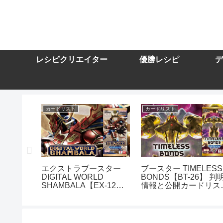
レシピクリエイター
優勝レシピ
デ
カードリスト
カードリスト
スター
エクストラブースター
ブースター TIMELESS
DIGITAL WORLD
BONDS【BT-26】 判
10】を取
SHAMBALA【EX-12】
情報と公開カードリス
トまとめ
を取り扱う通販サイトま
まとめ
とめ