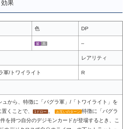
効果
色
DP
–
紫
黒
レアリティ
グラ軍/トワイライト
R
シュから、特徴に「バグラ軍」/「トワイライト」を
に置くことで、
。
特徴に「バグラ
1ドロー
お互いのターン
条件を持つ自分のデジモンカードが登場するとき、こ