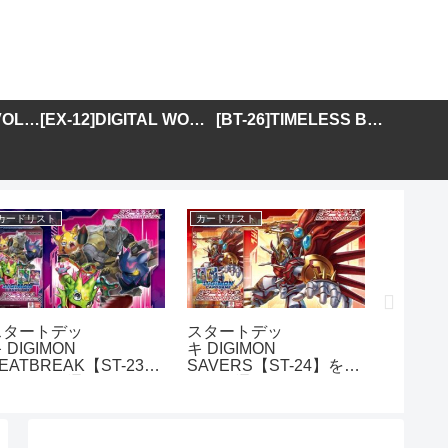
[BT-25]DUAL REVOLUTION
[EX-12]DIGITAL WORLD SHAMBALA
[BT-26]TIMELESS BONDS
カードリスト
カードリスト
カードリス
スタートデッ
スタートデッ
アドバ
 DIGIMON
キ DIGIMON
DIGIMO
EATBREAK【ST-23】
SAVERS【ST-24】を取
GENER
を取り扱う通販サイトま
り扱う通販サイトまとめ
01】を
とめ
イトま