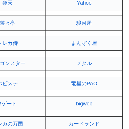
楽天
Yahoo
遊々亭
駿河屋
トレカ侍
まんぞく屋
ゴンスター
メタル
ホビステ
竜星のPAO
Bゲート
bigweb
レカの万国
カードランド