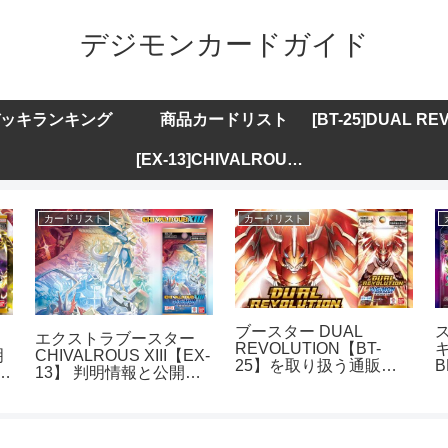
デジモンカードガイド
ッキランキング
商品カードリスト
[EX-13]CHIVALROUS XIII
カードリスト
カードリスト
ブースター DUAL
エクストラブースター
REVOLUTION【BT-
キ
明
CHIVALROUS XIII【EX-
25】を取り扱う通販サ
B
ト
13】 判明情報と公開カ
イトまとめ
ードリストまとめ