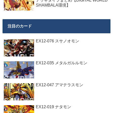
デッキタイプまとめ【DIGITAL WORLD
SHAMBALA環境】
注目のカード
EX12-076 スサノオモン
EX12-035 メタルガルルモン
EX12-047 アマテラスモン
EX12-019 ナタモン