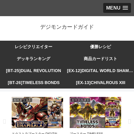
MENU
デジモンカードガイド
レシピクリエイター
優勝レシピ
デッキランキング
商品カードリスト
[BT-25]DUAL REVOLUTION
[EX-12]DIGITAL WORLD SHAMBALA
[BT-26]TIMELESS BONDS
[EX-13]CHIVALROUS XIII
カードリスト
カードリスト
カ
R
エクストラブースター DIGITAL
ブースター TIMELESS
エ