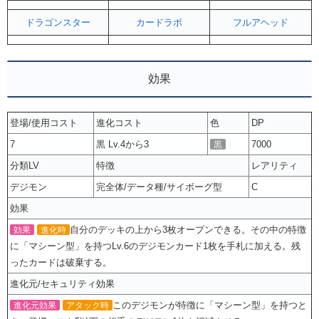
ドラゴンスター
カードラボ
フルアヘッド
効果
登場/使用コスト
進化コスト
色
DP
7
黒 Lv.4から3
7000
黒
分類LV
特徴
レアリティ
デジモン
完全体/データ種/サイボーグ型
C
効果
自分のデッキの上から3枚オープンできる。その中の特徴
効果
進化時
に「マシーン型」を持つLv.6のデジモンカード1枚を手札に加える。残
ったカードは破棄する。
進化元/セキュリティ効果
このデジモンが特徴に「マシーン型」を持つと
進化元効果
アタック時