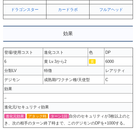
ドラゴンスター
カードラボ
フルアヘッド
効果
登場/使用コスト
進化コスト
色
DP
6
黄 Lv.3から2
6000
黄
分類LV
特徴
レアリティ
デジモン
成熟期/ワクチン種/天使型
C
効果
–
進化元/セキュリティ効果
自分のセキュリティが3枚以上のと
進化元効果
アタック時
ターン1回
き、次の相手のターン終了時まで、このデジモンのDPを+1000する。