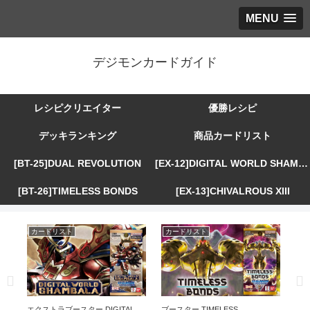
MENU
デジモンカードガイド
レシピクリエイター
優勝レシピ
デッキランキング
商品カードリスト
[BT-25]DUAL REVOLUTION
[EX-12]DIGITAL WORLD SHAMBALA
[BT-26]TIMELESS BONDS
[EX-13]CHIVALROUS XIII
カードリスト
カードリスト
カ
R
エクストラブースター DIGITAL
ブースター TIMELESS
エ