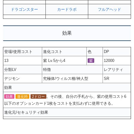
ドラゴンスター
カードラボ
フルアヘッド
効果
登場/使用コスト
進化コスト
色
DP
13
紫 Lv.5から4
12000
紫
分類LV
特徴
レアリティ
デジモン
究極体/ウィルス種/神人型
SR
効果
。その後、自分の手札から、紫の使用コスト6
効果
進化時
2ドロー
以下のオプションカード1枚をコストを支払わずに使用できる。
進化元/セキュリティ効果