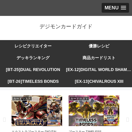
MENU
デジモンカードガイド
レシピクリエイター
優勝レシピ
デッキランキング
商品カードリスト
[BT-25]DUAL REVOLUTION
[EX-12]DIGITAL WORLD SHAMBALA
[BT-26]TIMELESS BONDS
[EX-13]CHIVALROUS XIII
カードリスト
カードリスト
カ
R
エクストラブースター DIGITAL
ブースター TIMELESS
エ