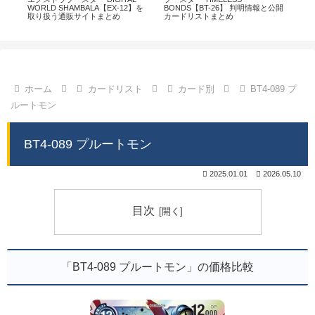
通販
WORLD SHAMBALA【EX-12】を
BONDS【BT-26】 判明情報と公開
CHI
取り扱う通販サイトまとめ
カードリストまとめ
情
ホーム
カードリスト
カード別
BT4-089 プ
ルートモン
BT4-089 プルートモン
2025.01.01
2026.05.10
目次
「BT4-089 プルートモン」の価格比較