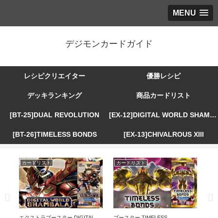
MENU
デジモンカードガイド
レシピクリエイター
優勝レシピ
デッキランキング
商品カードリスト
[BT-25]DUAL REVOLUTION
[EX-12]DIGITAL WORLD SHAMBALA
[BT-26]TIMELESS BONDS
[EX-13]CHIVALROUS XIII
カードリスト
カードリスト
カ
R
エクストラブースター DIGITAL
ブースター TIMELESS
エ