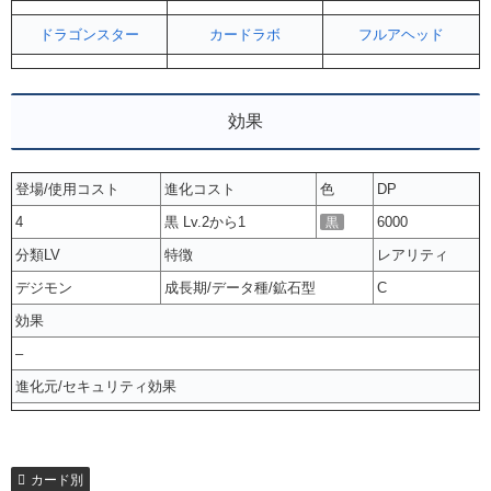
ドラゴンスター
カードラボ
フルアヘッド
効果
登場/使用コスト
進化コスト
色
DP
4
黒 Lv.2から1
6000
黒
分類LV
特徴
レアリティ
デジモン
成長期/データ種/鉱石型
C
効果
–
進化元/セキュリティ効果
カード別