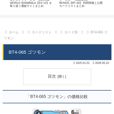
通販
WORLD SHAMBALA【EX-12】を
BONDS【BT-26】 判明情報と公開
CHI
取り扱う通販サイトまとめ
カードリストまとめ
情
ホーム
カードリスト
カード別
BT4-065 ゴ
ツモン
BT4-065 ゴツモン
2025.01.01
2026.05.10
目次
「BT4-065 ゴツモン」の価格比較