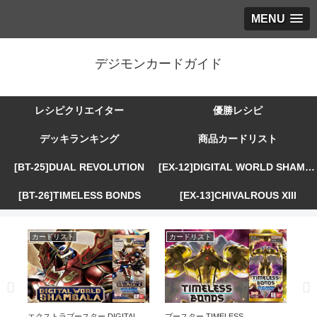
MENU
デジモンカードガイド
レシピクリエイター
優勝レシピ
デッキランキング
商品カードリスト
[BT-25]DUAL REVOLUTION
[EX-12]DIGITAL WORLD SHAMBALA
[BT-26]TIMELESS BONDS
[EX-13]CHIVALROUS XIII
カードリスト
カードリスト
カ
R
エクストラブースター DIGITAL
ブースター TIMELESS
エ