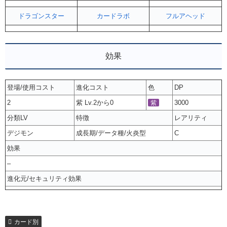
ドラゴンスター
カードラボ
フルアヘッド
効果
登場/使用コスト
進化コスト
色
DP
2
紫 Lv.2から0
3000
紫
分類LV
特徴
レアリティ
デジモン
成長期/データ種/火炎型
C
効果
–
進化元/セキュリティ効果
カード別