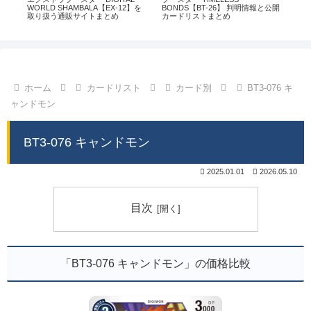
通販
WORLD SHAMBALA【EX-12】を
BONDS【BT-26】 判明情報と公開
CHI
取り扱う通販サイトまとめ
カードリストまとめ
情
ホーム
カードリスト
カード別
BT3-076 キ
ャンドモン
BT3-076 キャンドモン
2025.01.01
2026.05.10
目次
「BT3-076 キャンドモン」の価格比較