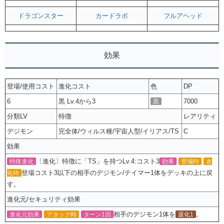
ドラゴンスター
カードラボ
フルアヘッド
効果
登場/使用コスト
進化コスト
色
DP
6
黒 Lv.4から3
7000
黒
分類LV
特徴
レアリティ
デジモン
完全体/ウィルス種/宇宙人型/イリアス/TS
C
効果
〔進化〕特徴に「TS」を持つLv.4:コスト3
特殊進化
効果
登場時
進
登場コスト3以下の相手のデジモン/テイマー1体をデッキの上に戻
化時
す。
進化元/セキュリティ効果
相手のデジモン1体を
。
進化元効果
アタック時
ターン1回
退化1