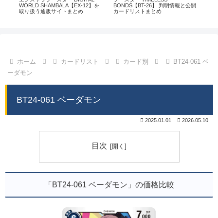
通販
WORLD SHAMBALA【EX-12】を
BONDS【BT-26】 判明情報と公開
CHI
取り扱う通販サイトまとめ
カードリストまとめ
情
ホーム
カードリスト
カード別
BT24-061 ベ
ーダモン
BT24-061 ベーダモン
2025.01.01
2026.05.10
目次
「BT24-061 ベーダモン」の価格比較