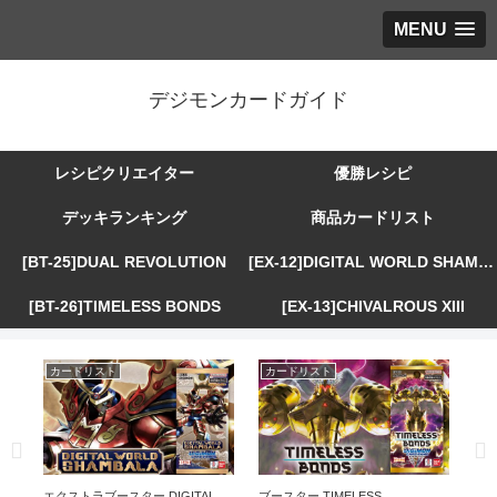
MENU
デジモンカードガイド
レシピクリエイター
優勝レシピ
デッキランキング
商品カードリスト
[BT-25]DUAL REVOLUTION
[EX-12]DIGITAL WORLD SHAMBALA
[BT-26]TIMELESS BONDS
[EX-13]CHIVALROUS XIII
カードリスト
カードリスト
カ
R
エクストラブースター DIGITAL
ブースター TIMELESS
エ