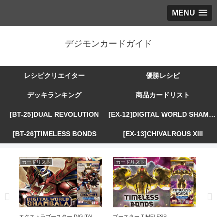
MENU
デジモンカードガイド
レシピクリエイター
優勝レシピ
デッキランキング
商品カードリスト
[BT-25]DUAL REVOLUTION
[EX-12]DIGITAL WORLD SHAMBALA
[BT-26]TIMELESS BONDS
[EX-13]CHIVALROUS XIII
カードリスト
カードリスト
カ
R
エクストラブースター DIGITAL
ブースター TIMELESS
エ