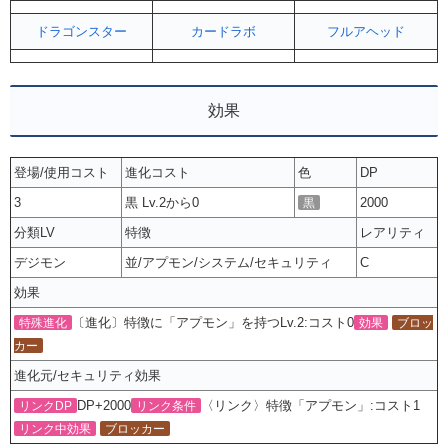
ドラゴンスター
カードラボ
フルアヘッド
効果
登場/使用コスト
進化コスト
色
DP
3
黒 Lv.2から0
2000
黒
分類LV
特徴
レアリティ
デジモン
並/アプモン/システム/セキュリティ
C
効果
〔進化〕特徴に「アプモン」を持つLv.2:コスト0
特殊進化
効果
ブロッ
カー
進化元/セキュリティ効果
DP+2000
〈リンク〉特徴「アプモン」:コスト1
リンクDP
リンク条件
リンク中効果
ブロッカー