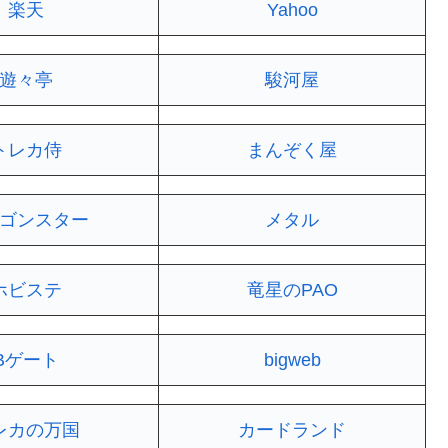
楽天
Yahoo
遊々亭
駿河屋
トレカ侍
まんぞく屋
ゴンスター
メタル
ホビステ
竜星のPAO
Bゲート
bigweb
レカの万国
カードランド