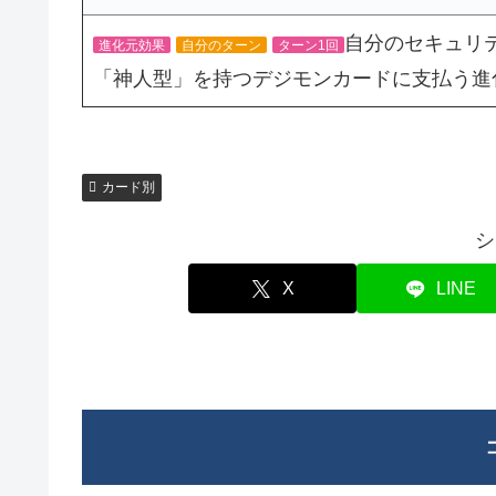
自分のセキュリ
進化元効果
自分のターン
ターン1回
「神人型」を持つデジモンカードに支払う進
カード別
シ
X
LINE