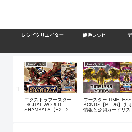
レシピクリエイター
優勝レシピ
デ
カードリスト
カードリスト
スター
エクストラブースター
ブースター TIMELESS
DIGITAL WORLD
BONDS【BT-26】 判
10】を取
SHAMBALA【EX-12】
情報と公開カードリス
トまとめ
を取り扱う通販サイトま
まとめ
とめ