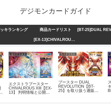
デジモンカードガイド
ッキランキング
商品カードリスト
[EX-13]CHIVALROUS XIII
カードリスト
カードリスト
ブースター DUAL
エクストラブースター
REVOLUTION【BT-
キ
明
CHIVALROUS XIII【EX-
25】を取り扱う通販サ
B
ト
13】 判明情報と公開カ
イトまとめ
ードリストまとめ