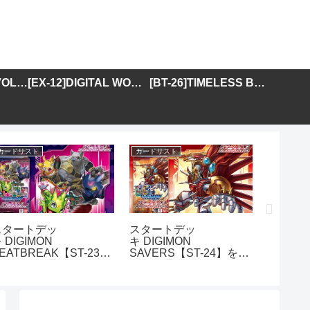
[BT-25]DUAL REVOLUTION
[EX-12]DIGITAL WORLD SHAMBALA
[BT-26]TIMELESS BONDS
カードリスト
カードリスト
カードリス
スタートデッ
スタートデッ
アドバ
 DIGIMON
キ DIGIMON
DIGIMO
EATBREAK【ST-23】
SAVERS【ST-24】を取
GENER
を取り扱う通販サイトま
り扱う通販サイトまとめ
01】を
とめ
イトま