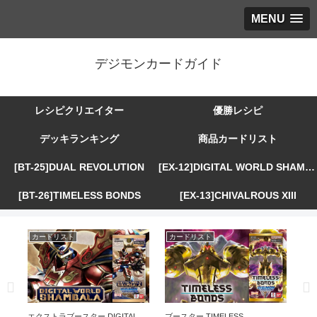
MENU
デジモンカードガイド
レシピクリエイター
優勝レシピ
デッキランキング
商品カードリスト
[BT-25]DUAL REVOLUTION
[EX-12]DIGITAL WORLD SHAMBALA
[BT-26]TIMELESS BONDS
[EX-13]CHIVALROUS XIII
カードリスト
カードリスト
カ
R
エクストラブースター DIGITAL
ブースター TIMELESS
エ