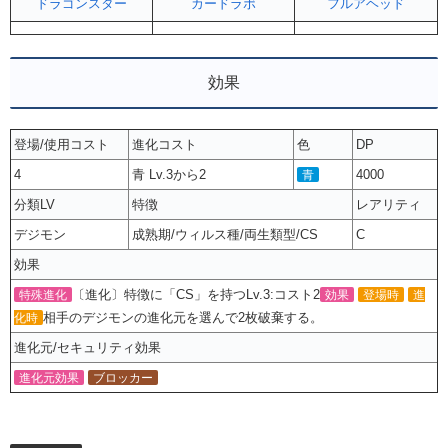
ドラゴンスター
カードラボ
フルアヘッド
効果
登場/使用コスト
進化コスト
色
DP
4
青 Lv.3から2
4000
青
分類LV
特徴
レアリティ
デジモン
成熟期/ウィルス種/両生類型/CS
C
効果
〔進化〕特徴に「CS」を持つLv.3:コスト2
特殊進化
効果
登場時
進
相手のデジモンの進化元を選んで2枚破棄する。
化時
進化元/セキュリティ効果
進化元効果
ブロッカー