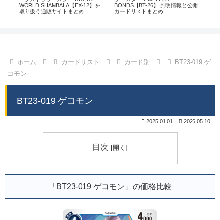
通販
WORLD SHAMBALA【EX-12】を
BONDS【BT-26】 判明情報と公開
CHI
取り扱う通販サイトまとめ
カードリストまとめ
情
ホーム
カードリスト
カード別
BT23-019 ゲ
コモン
BT23-019 ゲコモン
2025.01.01
2026.05.10
目次
「BT23-019 ゲコモン」の価格比較