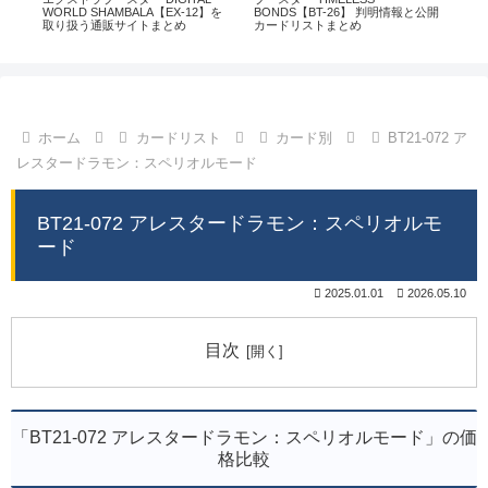
通販
WORLD SHAMBALA【EX-12】を
BONDS【BT-26】 判明情報と公開
CHI
取り扱う通販サイトまとめ
カードリストまとめ
情
ホーム
カードリスト
カード別
BT21-072 ア
レスタードラモン：スペリオルモード
BT21-072 アレスタードラモン：スペリオルモ
ード
2025.01.01
2026.05.10
目次
「BT21-072 アレスタードラモン：スペリオルモード」の価
格比較