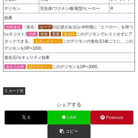
デジモン
完全体/ワクチン種/竜型/ヒーロー
R
効果
〔進化〕
の記述があるLv.4/特徴に「ヒーロー」を持つ
特殊進化
セーブ
Lv.4:コスト3
このデジモンでレストせずにア
効果
突進
貫通
進化時
タックできる。
このデジモンの進化元1枚ごとに、この
お互いのターン
デジモンをDP+1000。
進化元/セキュリティ効果
このデジモンをDP+2000。
進化元効果
自分のターン
カード別
シェアする
X
LINE
Pinterest
コピー