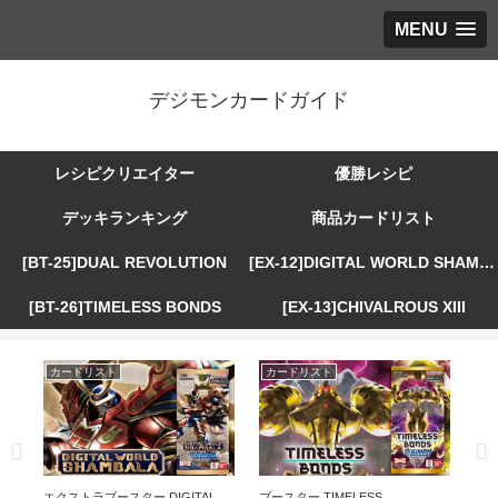
MENU
デジモンカードガイド
レシピクリエイター
優勝レシピ
デッキランキング
商品カードリスト
[BT-25]DUAL REVOLUTION
[EX-12]DIGITAL WORLD SHAMBALA
[BT-26]TIMELESS BONDS
[EX-13]CHIVALROUS XIII
カードリスト
カードリスト
カ
R
エクストラブースター DIGITAL
ブースター TIMELESS
エ