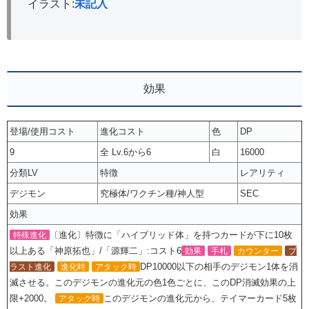
イラスト:
未記入
効果
登場/使用コスト
進化コスト
色
DP
9
全 Lv.6から6
白
16000
分類LV
特徴
レアリティ
デジモン
究極体/ワクチン種/神人型
SEC
効果
〔進化〕特徴に「ハイブリッド体」を持つカードが下に10枚
特殊進化
以上ある「神原拓也」/「源輝二」:コスト6
効果
手札
カウンター
ブ
DP10000以下の相手のデジモン1体を消
ラスト進化
進化時
アタック時
滅させる。このデジモンの進化元の色1色ごとに、このDP消滅効果の上
限+2000。
このデジモンの進化元から、テイマーカード5枚
アタック時