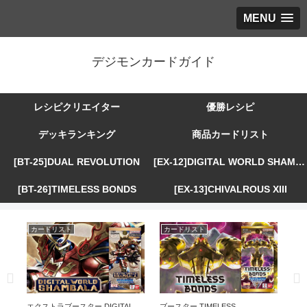
MENU
デジモンカードガイド
レシピクリエイター
優勝レシピ
デッキランキング
商品カードリスト
[BT-25]DUAL REVOLUTION
[EX-12]DIGITAL WORLD SHAMBALA
[BT-26]TIMELESS BONDS
[EX-13]CHIVALROUS XIII
カードリスト
カードリスト
カ
R
エクストラブースター DIGITAL
ブースター TIMELESS
エ