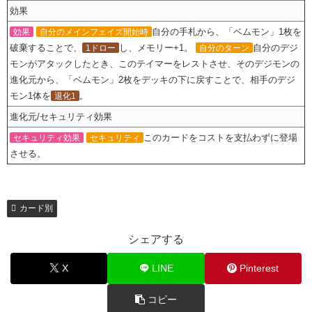
効果
自分の手札から、「ベムモン」1枚を
効果
自分のメインフェイズ開始時
破棄することで、
し、メモリー+1。
自分のデジ
1ドロー
自分のターン
モンがアタックしたとき、このテイマーをレストさせ、そのデジモンの
進化元から、「ベムモン」2枚をデッキの下に戻すことで、相手のデジ
モン1体を
。
退化1
進化元/セキュリティ効果
このカードをコストを支払わずに登場
セキュリティ効果
セキュリティ
させる。
カード別
シェアする
X
LINE
Pinterest
コピー