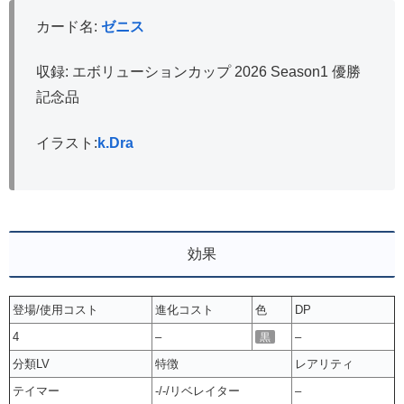
カード名:
ゼニス
収録: エボリューションカップ 2026 Season1 優勝
記念品
イラスト:
k.Dra
効果
登場/使用コスト
進化コスト
色
DP
4
–
–
黒
分類LV
特徴
レアリティ
テイマー
-/-/リベレイター
–