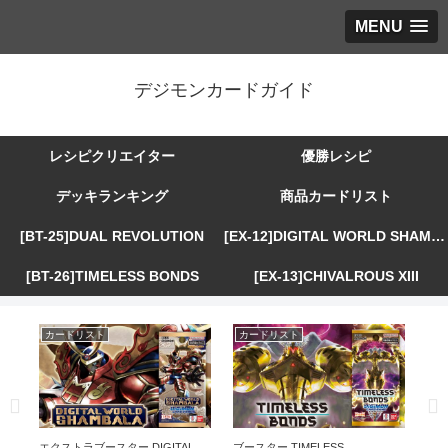
MENU
デジモンカードガイド
レシピクリエイター
優勝レシピ
デッキランキング
商品カードリスト
[BT-25]DUAL REVOLUTION
[EX-12]DIGITAL WORLD SHAMBALA
[BT-26]TIMELESS BONDS
[EX-13]CHIVALROUS XIII
カードリスト
カードリスト
カ
R
エクストラブースター DIGITAL
ブースター TIMELESS
エ