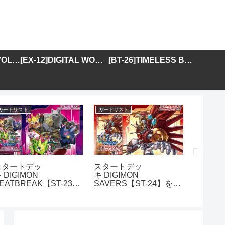
[BT-25]DUAL REVOLUTION
[EX-12]DIGITAL WORLD SHAMBALA
[BT-26]TIMELESS BONDS
カードリスト
カードリスト
カードリス
スタートデッ
スタートデッ
アドバ
 DIGIMON
キ DIGIMON
DIGIMO
EATBREAK【ST-23】
SAVERS【ST-24】を取
GENER
を取り扱う通販サイトま
り扱う通販サイトまとめ
01】を
とめ
イトま