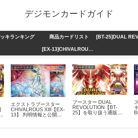
デジモンカードガイド
ッキランキング
商品カードリスト
[EX-13]CHIVALROUS XIII
カードリスト
カードリスト
ブースター DUAL
エクストラブースター
REVOLUTION【BT-
キ
明
CHIVALROUS XIII【EX-
25】を取り扱う通販サ
B
ト
13】 判明情報と公開カ
イトまとめ
ードリストまとめ