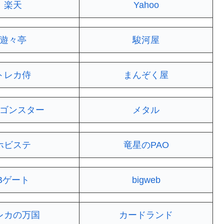
楽天
Yahoo
遊々亭
駿河屋
トレカ侍
まんぞく屋
ゴンスター
メタル
ホビステ
竜星のPAO
Bゲート
bigweb
レカの万国
カードランド