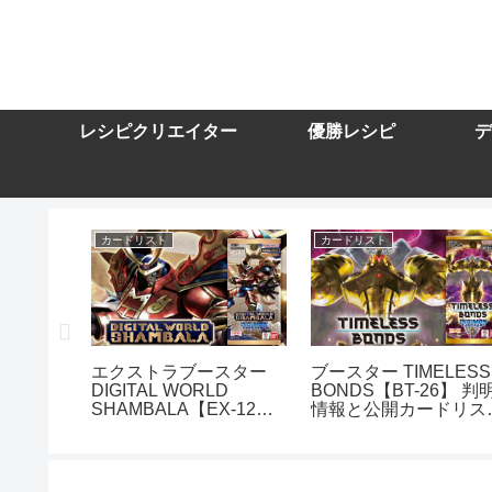
レシピクリエイター
優勝レシピ
デ
カードリスト
カードリスト
スター
エクストラブースター
ブースター TIMELESS
DIGITAL WORLD
BONDS【BT-26】 判
10】を取
SHAMBALA【EX-12】
情報と公開カードリス
トまとめ
を取り扱う通販サイトま
まとめ
とめ