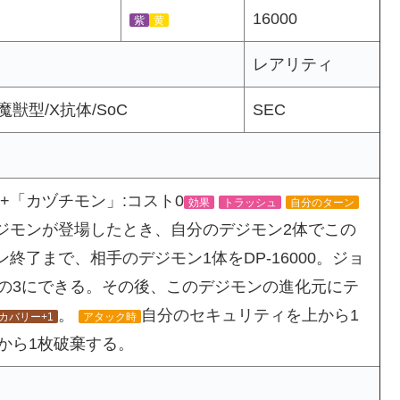
16000
紫
黄
レアリティ
獣型/X抗体/SoC
SEC
+「カヅチモン」:コスト0
効果
トラッシュ
自分のターン
デジモンが登場したとき、自分のデジモン2体でこの
ン終了まで、相手のデジモン1体をDP-16000。ジョ
の3にできる。その後、このデジモンの進化元にテ
。
自分のセキュリティを上から1
カバリー+1
アタック時
から1枚破棄する。