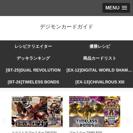
MENU
デジモンカードガイド
レシピクリエイター
優勝レシピ
デッキランキング
商品カードリスト
[BT-25]DUAL REVOLUTION
[EX-12]DIGITAL WORLD SHAMBALA
[BT-26]TIMELESS BONDS
[EX-13]CHIVALROUS XIII
カードリスト
カードリスト
カ
R
エクストラブースター DIGITAL
ブースター TIMELESS
エ