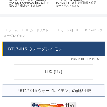
通販
WORLD SHAMBALA【EX-12】を
BONDS【BT-26】 判明情報と公開
CHI
取り扱う通販サイトまとめ
カードリストまとめ
情
ホーム
カードリスト
カード別
BT17-015 ウ
ォーグレイモン
BT17-015 ウォーグレイモン
2025.01.01
2026.05.10
目次
「BT17-015 ウォーグレイモン」の価格比較