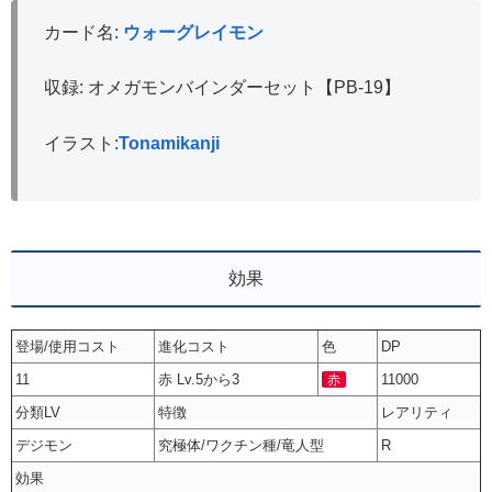
カード名:
ウォーグレイモン
収録: オメガモンバインダーセット【PB-19】
イラスト:
Tonamikanji
効果
登場/使用コスト
進化コスト
色
DP
11
赤 Lv.5から3
11000
赤
分類LV
特徴
レアリティ
デジモン
究極体/ワクチン種/竜人型
R
効果