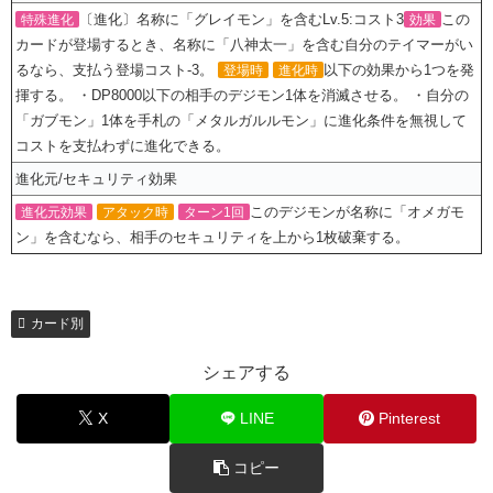
〔進化〕名称に「グレイモン」を含むLv.5:コスト3
この
特殊進化
効果
カードが登場するとき、名称に「八神太一」を含む自分のテイマーがい
るなら、支払う登場コスト-3。
以下の効果から1つを発
登場時
進化時
揮する。 ・DP8000以下の相手のデジモン1体を消滅させる。 ・自分の
「ガブモン」1体を手札の「メタルガルルモン」に進化条件を無視して
コストを支払わずに進化できる。
進化元/セキュリティ効果
このデジモンが名称に「オメガモ
進化元効果
アタック時
ターン1回
ン」を含むなら、相手のセキュリティを上から1枚破棄する。
カード別
シェアする
X
LINE
Pinterest
コピー