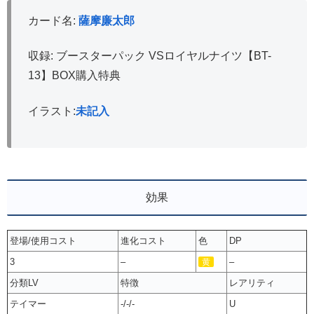
カード名:
薩摩廉太郎
収録: ブースターパック VSロイヤルナイツ【BT-
13】BOX購入特典
イラスト:
未記入
効果
登場/使用コスト
進化コスト
色
DP
3
–
–
黄
分類LV
特徴
レアリティ
テイマー
-/-/-
U