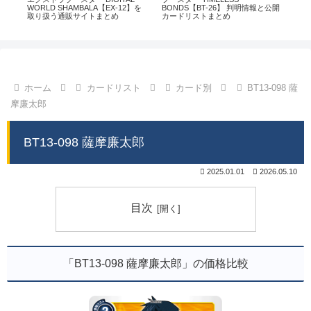
通販
WORLD SHAMBALA【EX-12】を
BONDS【BT-26】 判明情報と公開
CHI
取り扱う通販サイトまとめ
カードリストまとめ
情
ホーム
カードリスト
カード別
BT13-098 薩
摩廉太郎
BT13-098 薩摩廉太郎
2025.01.01
2026.05.10
目次
「BT13-098 薩摩廉太郎」の価格比較