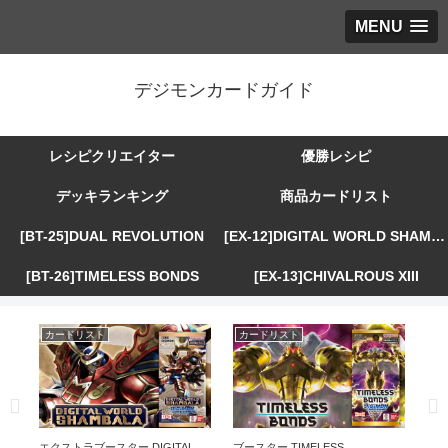
MENU
デジモンカードガイド
レシピクリエイター
優勝レシピ
デッキランキング
商品カードリスト
[BT-25]DUAL REVOLUTION
[EX-12]DIGITAL WORLD SHAMBALA
[BT-26]TIMELESS BONDS
[EX-13]CHIVALROUS XIII
カードリスト
カードリスト
カ
R
エクストラブースター DIGITAL
ブースター TIMELESS
エ