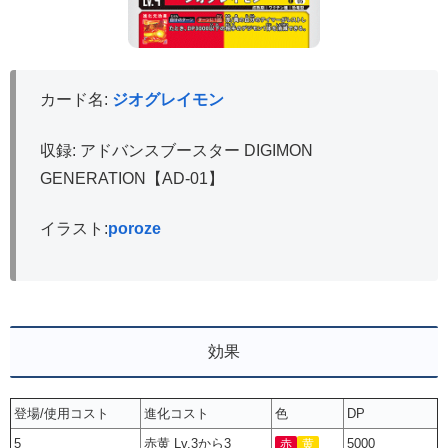
カード名:
ジオグレイモン
収録: アドバンスブースター DIGIMON
GENERATION【AD-01】
イラスト:
poroze
効果
登場/使用コスト
進化コスト
色
DP
5
赤黄 Lv.3から3
5000
赤
黄