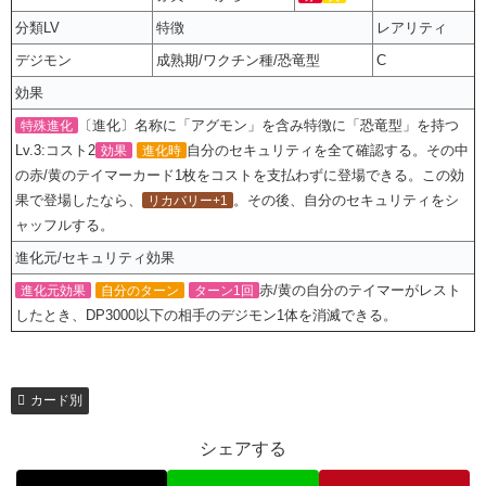
分類LV
特徴
レアリティ
デジモン
成熟期/ワクチン種/恐竜型
C
効果
〔進化〕名称に「アグモン」を含み特徴に「恐竜型」を持つ
特殊進化
Lv.3:コスト2
自分のセキュリティを全て確認する。その中
効果
進化時
の赤/黄のテイマーカード1枚をコストを支払わずに登場できる。この効
果で登場したなら、
。その後、自分のセキュリティをシ
リカバリー+1
ャッフルする。
進化元/セキュリティ効果
赤/黄の自分のテイマーがレスト
進化元効果
自分のターン
ターン1回
したとき、DP3000以下の相手のデジモン1体を消滅できる。
カード別
シェアする