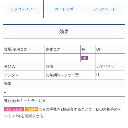
ドラゴンスター
カードラボ
フルアヘッド
効果
登場/使用コスト
進化コスト
色
DP
–
–
–
紫
分類LV
特徴
レアリティ
デジタマ
幼年期/-/レッサー型
U
効果
–
進化元/セキュリティ効果
自分の手札を1枚破棄することで、Lv.3の相手のデ
進化元効果
消滅時
ジモン1体を消滅させる。