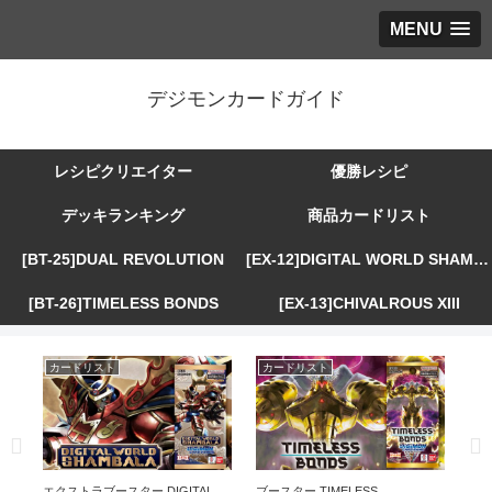
MENU
デジモンカードガイド
レシピクリエイター
優勝レシピ
デッキランキング
商品カードリスト
[BT-25]DUAL REVOLUTION
[EX-12]DIGITAL WORLD SHAMBALA
[BT-26]TIMELESS BONDS
[EX-13]CHIVALROUS XIII
カードリスト
カードリスト
カ
R
エクストラブースター DIGITAL
ブースター TIMELESS
エ