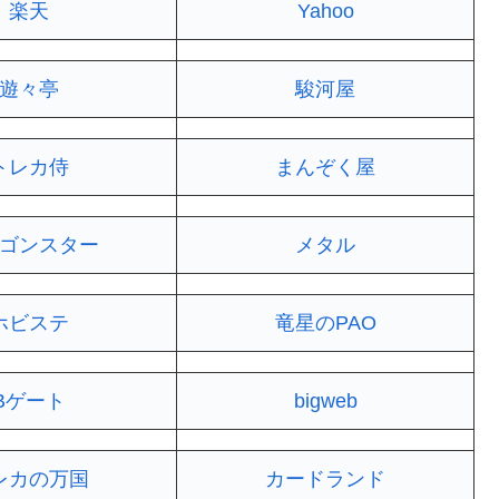
楽天
Yahoo
遊々亭
駿河屋
トレカ侍
まんぞく屋
ゴンスター
メタル
ホビステ
竜星のPAO
Bゲート
bigweb
レカの万国
カードランド