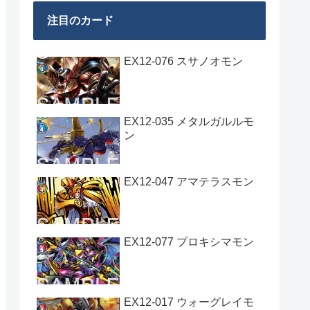
注目のカード
EX12-076 スサノオモン
EX12-035 メタルガルルモ
ン
EX12-047 アマテラスモン
EX12-077 プロキシマモン
EX12-017 ウォーグレイモ