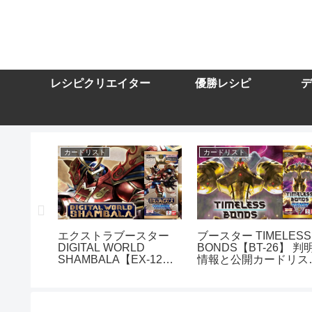
レシピクリエイター
優勝レシピ
デ
カードリスト
カードリスト
スター
エクストラブースター
ブースター TIMELESS
DIGITAL WORLD
BONDS【BT-26】 判
10】を取
SHAMBALA【EX-12】
情報と公開カードリス
トまとめ
を取り扱う通販サイトま
まとめ
とめ