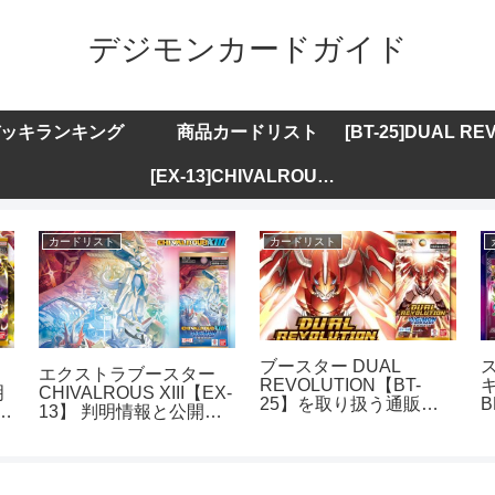
デジモンカードガイド
ッキランキング
商品カードリスト
[EX-13]CHIVALROUS XIII
カードリスト
カードリスト
ブースター DUAL
エクストラブースター
REVOLUTION【BT-
キ
明
CHIVALROUS XIII【EX-
25】を取り扱う通販サ
B
ト
13】 判明情報と公開カ
イトまとめ
ードリストまとめ