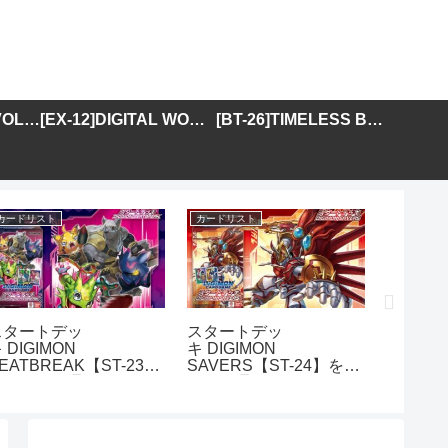
[BT-25]DUAL REVOLUTION
[EX-12]DIGITAL WORLD SHAMBALA
[BT-26]TIMELESS BONDS
カードリスト
カードリスト
カードリス
スタートデッ
スタートデッ
アドバ
 DIGIMON
キ DIGIMON
DIGIMO
EATBREAK【ST-23】
SAVERS【ST-24】を取
GENER
を取り扱う通販サイトま
り扱う通販サイトまとめ
01】を
とめ
イトま