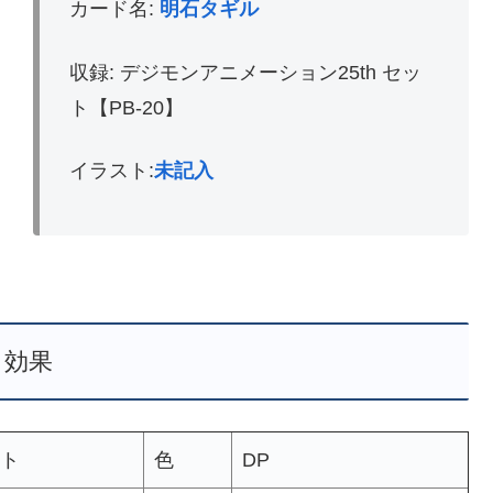
カード名:
明石タギル
収録: デジモンアニメーション25th セッ
ト【PB-20】
イラスト:
未記入
効果
ト
色
DP