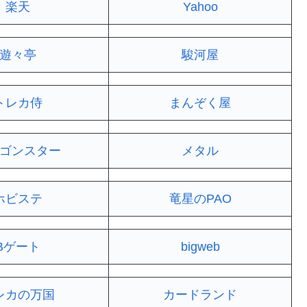
楽天
Yahoo
遊々亭
駿河屋
トレカ侍
まんぞく屋
ゴンスター
メタル
ホビステ
竜星のPAO
Bゲート
bigweb
レカの万国
カードランド