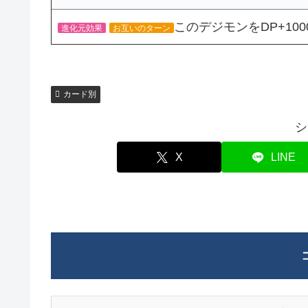
このデジモンをDP+100
進化元効果
お互いのターン
カード別
シ
X
LINE