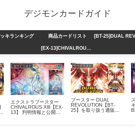
デジモンカードガイド
ッキランキング
商品カードリスト
[EX-13]CHIVALROUS XIII
カードリスト
カードリスト
ブースター DUAL
エクストラブースター
REVOLUTION【BT-
キ
明
CHIVALROUS XIII【EX-
25】を取り扱う通販サ
B
ト
13】 判明情報と公開カ
イトまとめ
ードリストまとめ