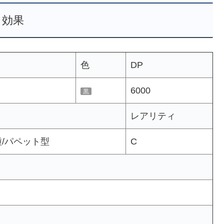
効果
色
DP
6000
黒
レアリティ
種/パペット型
C