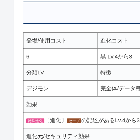
登場/使用コスト
進化コスト
6
黒 Lv.4から3
分類LV
特徴
デジモン
完全体/データ
効果
〔進化〕
の記述があるLv.4から3
特殊進化
セーブ
進化元/セキュリティ効果