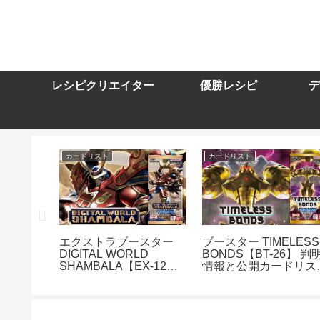
レシピクリエイター
優勝レシピ
デ
カードリスト
カードリスト
スター
エクストラブースター
ブースター TIMELESS
DIGITAL WORLD
BONDS【BT-26】 判
10】を取
SHAMBALA【EX-12】
情報と公開カードリス
トまとめ
を取り扱う通販サイトま
まとめ
とめ