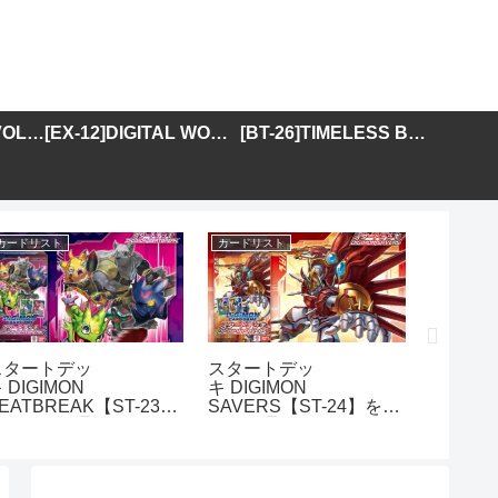
[BT-25]DUAL REVOLUTION
[EX-12]DIGITAL WORLD SHAMBALA
[BT-26]TIMELESS BONDS
カードリスト
カードリスト
カードリス
スタートデッ
スタートデッ
アドバ
 DIGIMON
キ DIGIMON
DIGIMO
EATBREAK【ST-23】
SAVERS【ST-24】を取
GENER
を取り扱う通販サイトま
り扱う通販サイトまとめ
01】を
とめ
イトま