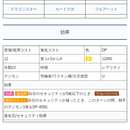
ドラゴンスター
カードラボ
フルアヘッド
効果
登場/使用コスト
進化コスト
色
DP
12
黄 Lv.5から4
12000
黄
分類LV
特徴
レアリティ
デジモン
究極体/ワクチン種/力天使型
U
効果
自分のセキュリティが5枚以下のとき、
。
効果
進化時
リカバリー+1
自分のセキュリティが減ったとき、このターンの間、相手
相手のターン
のデジモン1体をDP-4000。
進化元/セキュリティ効果