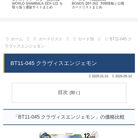
通販
WORLD SHAMBALA【EX-12】を
BONDS【BT-26】 判明情報と公開
CHI
取り扱う通販サイトまとめ
カードリストまとめ
情
ホーム
カードリスト
カード別
BT11-045 ク
ラヴィスエンジェモン
BT11-045 クラヴィスエンジェモン
2025.01.01
2026.05.10
目次
「BT11-045 クラヴィスエンジェモン」の価格比較