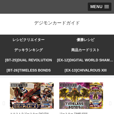
MENU
デジモンカードガイド
レシピクリエイター
優勝レシピ
デッキランキング
商品カードリスト
[BT-25]DUAL REVOLUTION
[EX-12]DIGITAL WORLD SHAMBALA
[BT-26]TIMELESS BONDS
[EX-13]CHIVALROUS XIII
カードリスト
カードリスト
カ
R
エクストラブースター DIGITAL
ブースター TIMELESS
エ