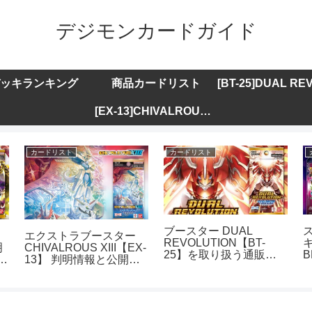
デジモンカードガイド
ッキランキング
商品カードリスト
[EX-13]CHIVALROUS XIII
カードリスト
カードリスト
ブースター DUAL
エクストラブースター
REVOLUTION【BT-
キ
明
CHIVALROUS XIII【EX-
25】を取り扱う通販サ
B
ト
13】 判明情報と公開カ
イトまとめ
ードリストまとめ