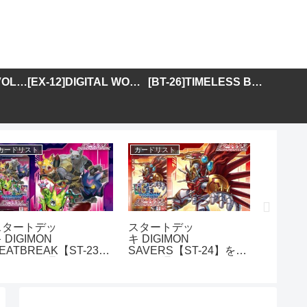
[BT-25]DUAL REVOLUTION
[EX-12]DIGITAL WORLD SHAMBALA
[BT-26]TIMELESS BONDS
カードリスト
カードリスト
カードリス
スタートデッ
スタートデッ
アドバ
 DIGIMON
キ DIGIMON
DIGIMO
EATBREAK【ST-23】
SAVERS【ST-24】を取
GENER
を取り扱う通販サイトま
り扱う通販サイトまとめ
01】を
とめ
イトま