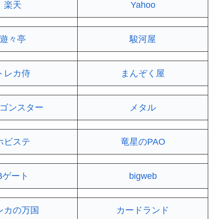
楽天
Yahoo
遊々亭
駿河屋
トレカ侍
まんぞく屋
ゴンスター
メタル
ホビステ
竜星のPAO
Bゲート
bigweb
レカの万国
カードランド