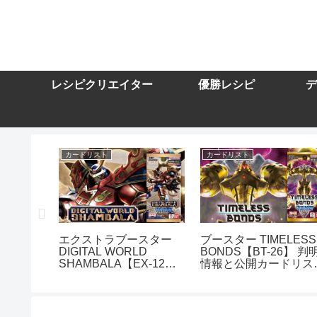
レシピクリエイター
優勝レシピ
デ
カードリスト
カードリスト
スター
エクストラブースター
ブースター TIMELESS
DIGITAL WORLD
BONDS【BT-26】 判
10】を取
SHAMBALA【EX-12】
情報と公開カードリス
トまとめ
を取り扱う通販サイトま
まとめ
とめ