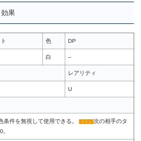
効果
スト
色
DP
白
–
レアリティ
U
色条件を無視して使用できる。
次の相手のタ
メイン
0。