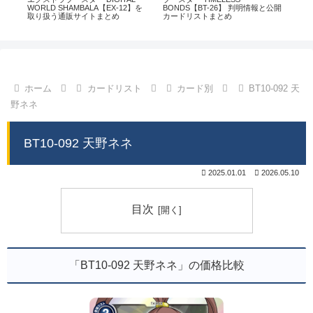
通販
WORLD SHAMBALA【EX-12】を
BONDS【BT-26】 判明情報と公開
CHI
取り扱う通販サイトまとめ
カードリストまとめ
情
ホーム
カードリスト
カード別
BT10-092 天
野ネネ
BT10-092 天野ネネ
2025.01.01
2026.05.10
目次
「BT10-092 天野ネネ」の価格比較