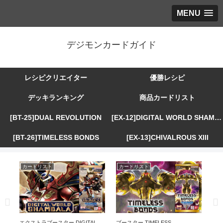
MENU
デジモンカードガイド
レシピクリエイター
優勝レシピ
デッキランキング
商品カードリスト
[BT-25]DUAL REVOLUTION
[EX-12]DIGITAL WORLD SHAMBALA
[BT-26]TIMELESS BONDS
[EX-13]CHIVALROUS XIII
カードリスト
カードリスト
カ
R
エクストラブースター DIGITAL
ブースター TIMELESS
エ