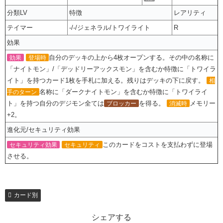
分類LV
特徴
レアリティ
テイマー
-/-/ジェネラル/トワイライト
R
効果
自分のデッキの上から4枚オープンする。その中の名称に
効果
登場時
「ナイトモン」/「デッドリーアックスモン」を含むか特徴に「トワイラ
イト」を持つカード1枚を手札に加える。残りはデッキの下に戻す。
相
名称に「ダークナイトモン」を含むか特徴に「トワイライ
手のターン
ト」を持つ自分のデジモン全ては
を得る。
メモリー
ブロッカー
消滅時
+2。
進化元/セキュリティ効果
このカードをコストを支払わずに登場
セキュリティ効果
セキュリティ
させる。
カード別
シェアする