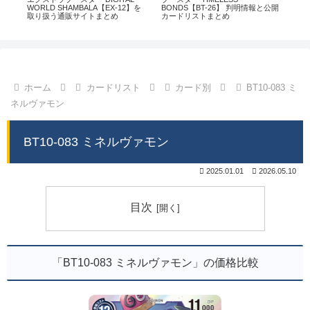
通販
WORLD SHAMBALA【EX-12】を
BONDS【BT-26】 判明情報と公開
CHI
取り扱う通販サイトまとめ
カードリストまとめ
情
ホーム
カードリスト
カード別
BT10-083 ミ
ネルヴァモン
BT10-083 ミネルヴァモン
2025.01.01
2026.05.10
目次
「BT10-083 ミネルヴァモン」の価格比較