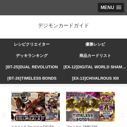
MENU
デジモンカードガイド
レシピクリエイター
優勝レシピ
デッキランキング
商品カードリスト
[BT-25]DUAL REVOLUTION
[EX-12]DIGITAL WORLD SHAMBALA
[BT-26]TIMELESS BONDS
[EX-13]CHIVALROUS XIII
カードリスト
カードリスト
カ
R
エクストラブースター DIGITAL
ブースター TIMELESS
エ