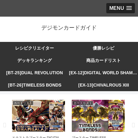
MENU
デジモンカードガイド
レシピクリエイター
優勝レシピ
デッキランキング
商品カードリスト
[BT-25]DUAL REVOLUTION
[EX-12]DIGITAL WORLD SHAMBALA
[BT-26]TIMELESS BONDS
[EX-13]CHIVALROUS XIII
カードリスト
カードリスト
カ
R
エクストラブースター DIGITAL
ブースター TIMELESS
エ