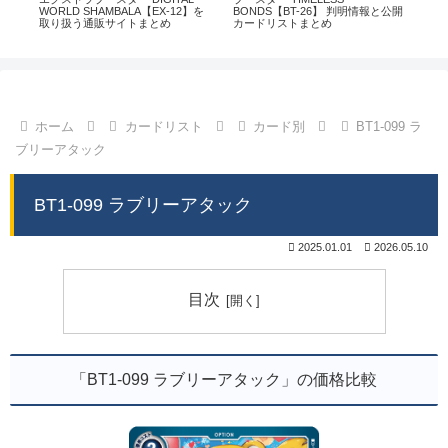
通販
WORLD SHAMBALA【EX-12】を
BONDS【BT-26】 判明情報と公開
CHI
取り扱う通販サイトまとめ
カードリストまとめ
情
ホーム
カードリスト
カード別
BT1-099 ラ
ブリーアタック
BT1-099 ラブリーアタック
2025.01.01
2026.05.10
目次
「BT1-099 ラブリーアタック」の価格比較