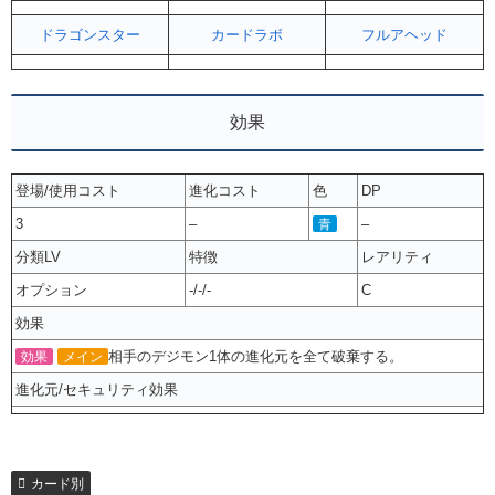
ドラゴンスター
カードラボ
フルアヘッド
効果
登場/使用コスト
進化コスト
色
DP
3
–
–
青
分類LV
特徴
レアリティ
オプション
-/-/-
C
効果
相手のデジモン1体の進化元を全て破棄する。
効果
メイン
進化元/セキュリティ効果
カード別