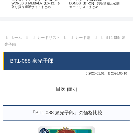
通販
WORLD SHAMBALA【EX-12】を
BONDS【BT-26】 判明情報と公開
CHI
取り扱う通販サイトまとめ
カードリストまとめ
情
ホーム
カードリスト
カード別
BT1-088 泉
光子郎
BT1-088 泉光子郎
2025.01.01
2026.05.10
目次
「BT1-088 泉光子郎」の価格比較