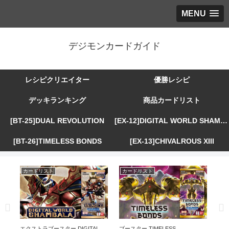
MENU
デジモンカードガイド
レシピクリエイター
優勝レシピ
デッキランキング
商品カードリスト
[BT-25]DUAL REVOLUTION
[EX-12]DIGITAL WORLD SHAMBALA
[BT-26]TIMELESS BONDS
[EX-13]CHIVALROUS XIII
カードリスト
カードリスト
カ
R
エクストラブースター DIGITAL
ブースター TIMELESS
エ