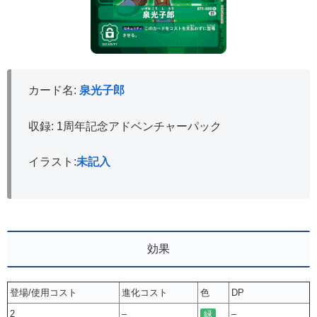
カード名:
泉光子郎
収録: 1周年記念アドベンチャーパック
イラスト:
未記入
効果
登場/使用コスト
進化コスト
色
DP
2
–
–
緑