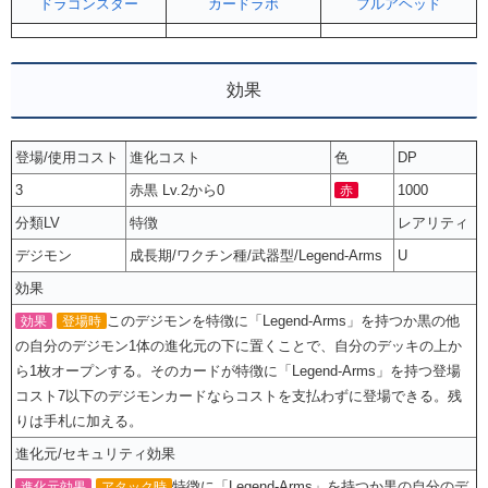
ドラゴンスター
カードラボ
フルアヘッド
効果
登場/使用コスト
進化コスト
色
DP
3
赤黒 Lv.2から0
1000
赤
分類LV
特徴
レアリティ
デジモン
成長期/ワクチン種/武器型/Legend-Arms
U
効果
このデジモンを特徴に「Legend-Arms」を持つか黒の他
効果
登場時
の自分のデジモン1体の進化元の下に置くことで、自分のデッキの上か
ら1枚オープンする。そのカードが特徴に「Legend-Arms」を持つ登場
コスト7以下のデジモンカードならコストを支払わずに登場できる。残
りは手札に加える。
進化元/セキュリティ効果
特徴に「Legend-Arms」を持つか黒の自分のデ
進化元効果
アタック時