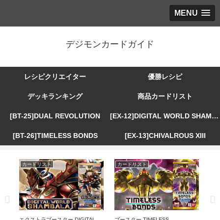
MENU
デジモンカードガイド
レシピクリエイター
優勝レシピ
デッキランキング
商品カードリスト
[BT-25]DUAL REVOLUTION
[EX-12]DIGITAL WORLD SHAMBALA
[BT-26]TIMELESS BONDS
[EX-13]CHIVALROUS XIII
カードリスト
カードリスト
カ
R
エクストラブースター DIGITAL
ブースター TIMELESS
エ