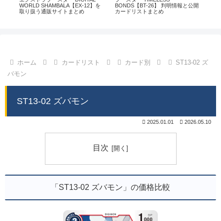
通販
WORLD SHAMBALA【EX-12】を
BONDS【BT-26】 判明情報と公開
CHI
取り扱う通販サイトまとめ
カードリストまとめ
情
ホーム
カードリスト
カード別
ST13-02 ズ
バモン
ST13-02 ズバモン
2025.01.01
2026.05.10
目次
「ST13-02 ズバモン」の価格比較