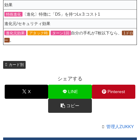
効果
〔進化〕特徴に「DS」を持つLv.3:コスト1
特殊進化
進化元/セキュリティ効果
自分の手札が7枚以下なら、
進化元効果
アタック時
ターン1回
1ドロ
。
ー
カード別
シェアする
X
LINE
Pinterest
コピー
管理人ZUKKY