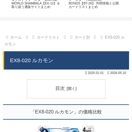
通販
WORLD SHAMBALA【EX-12】を
BONDS【BT-26】 判明情報と公開
CHI
取り扱う通販サイトまとめ
カードリストまとめ
情
ホーム
カードリスト
カード別
EX8-020 ル
カモン
EX8-020 ルカモン
2025.01.01
2026.05.10
目次
「EX8-020 ルカモン」の価格比較