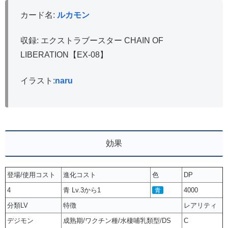
カード名:
ルカモン
収録: エクストラブースター CHAIN OF
LIBERATION【EX-08】
イラスト:
naru
効果
登場/使用コスト
進化コスト
色
DP
4
青 Lv.3から1
4000
青
分類LV
特徴
レアリティ
デジモン
成熟期/ワクチン種/水棲哺乳類型/DS
C