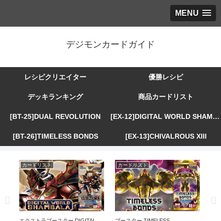
MENU
デジモンカードガイド
レシピクリエイター
優勝レシピ
デッキランキング
商品カードリスト
[BT-25]DUAL REVOLUTION
[EX-12]DIGITAL WORLD SHAMBALA
[BT-26]TIMELESS BONDS
[EX-13]CHIVALROUS XIII
カードリスト
カードリスト
カ
R
エクストラブースター DIGITAL
ブースター TIMELESS
エ