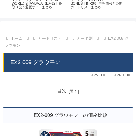
通販
WORLD SHAMBALA【EX-12】を
BONDS【BT-26】 判明情報と公開
CHI
取り扱う通販サイトまとめ
カードリストまとめ
情
ホーム
カードリスト
カード別
EX2-009 グ
ラウモン
EX2-009 グラウモン
2025.01.01
2026.05.10
目次
「EX2-009 グラウモン」の価格比較