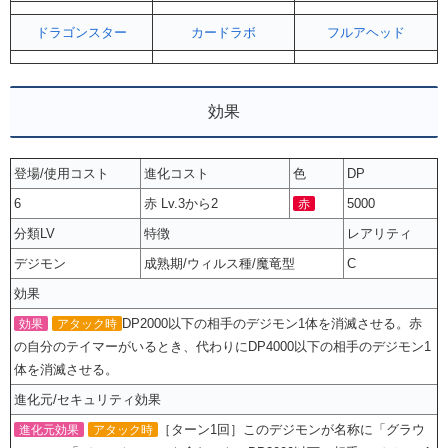
ドラゴンスター
カードラボ
フルアヘッド
効果
登場/使用コスト
進化コスト
色
DP
6
赤 Lv.3から2
5000
赤
分類LV
特徴
レアリティ
デジモン
成熟期/ウィルス種/魔竜型
C
効果
DP2000以下の相手のデジモン1体を消滅させる。赤
効果
アタック時
の自分のテイマーがいるとき、代わりにDP4000以下の相手のデジモン1
体を消滅させる。
進化元/セキュリティ効果
［ターン1回］このデジモンが名称に「グラウ
進化元効果
アタック時