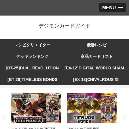
MENU
デジモンカードガイド
レシピクリエイター
優勝レシピ
デッキランキング
商品カードリスト
[BT-25]DUAL REVOLUTION
[EX-12]DIGITAL WORLD SHAMBALA
[BT-26]TIMELESS BONDS
[EX-13]CHIVALROUS XIII
カードリスト
カードリスト
カ
R
エクストラブースター DIGITAL
ブースター TIMELESS
エ