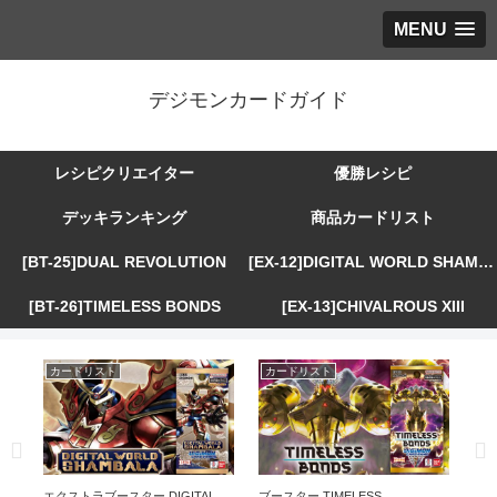
MENU
デジモンカードガイド
レシピクリエイター
優勝レシピ
デッキランキング
商品カードリスト
[BT-25]DUAL REVOLUTION
[EX-12]DIGITAL WORLD SHAMBALA
[BT-26]TIMELESS BONDS
[EX-13]CHIVALROUS XIII
カードリスト
カードリスト
カ
R
エクストラブースター DIGITAL
ブースター TIMELESS
エ