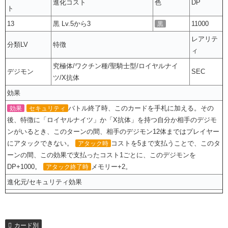
進化コスト
色
DP
ト
13
黒 Lv.5から3
11000
黒
レアリテ
分類LV
特徴
ィ
究極体/ワクチン種/聖騎士型/ロイヤルナイ
デジモン
SEC
ツ/X抗体
効果
バトル終了時、このカードを手札に加える。その
効果
セキュリティ
後、特徴に「ロイヤルナイツ」か「X抗体」を持つ自分か相手のデジモ
ンがいるとき、このターンの間、相手のデジモン12体まではプレイヤー
にアタックできない。
コストを5まで支払うことで、このタ
アタック時
ーンの間、この効果で支払ったコスト1ごとに、このデジモンを
DP+1000。
メモリー+2。
アタック終了時
進化元/セキュリティ効果
カード別