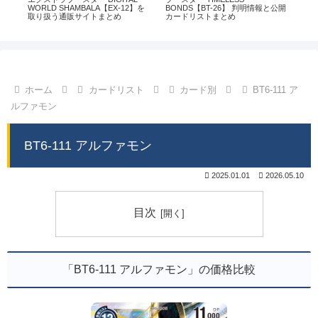
通販
WORLD SHAMBALA【EX-12】を
BONDS【BT-26】 判明情報と公開
CHI
取り扱う通販サイトまとめ
カードリストまとめ
情
ホーム
カードリスト
カード別
BT6-111 ア
ルファモン
BT6-111 アルファモン
2025.01.01
2026.05.10
目次
「BT6-111 アルファモン」の価格比較