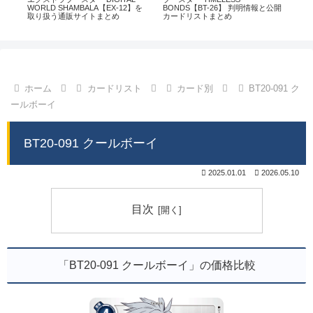
通販
WORLD SHAMBALA【EX-12】を
BONDS【BT-26】 判明情報と公開
CHI
取り扱う通販サイトまとめ
カードリストまとめ
情
ホーム
カードリスト
カード別
BT20-091 ク
ールボーイ
BT20-091 クールボーイ
2025.01.01
2026.05.10
目次
「BT20-091 クールボーイ」の価格比較