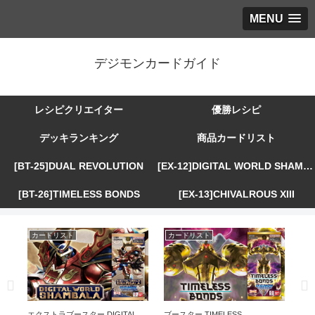
MENU
デジモンカードガイド
レシピクリエイター
優勝レシピ
デッキランキング
商品カードリスト
[BT-25]DUAL REVOLUTION
[EX-12]DIGITAL WORLD SHAMBALA
[BT-26]TIMELESS BONDS
[EX-13]CHIVALROUS XIII
カードリスト
カードリスト
カ
R
エクストラブースター DIGITAL
ブースター TIMELESS
エ