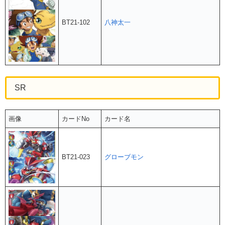
BT21-102
八神太一
SR
画像
カードNo
カード名
BT21-023
グローブモン