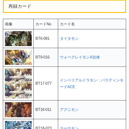
再録カード
画像
カードNo
カード名
BT6-081
タイタモン
BT9-016
ウォーグレイモンX抗体
インペリアルドラモン：パラディンモ
BT17-077
ードACE
BT18-011
アグニモン
BT18-023
ラーナモン