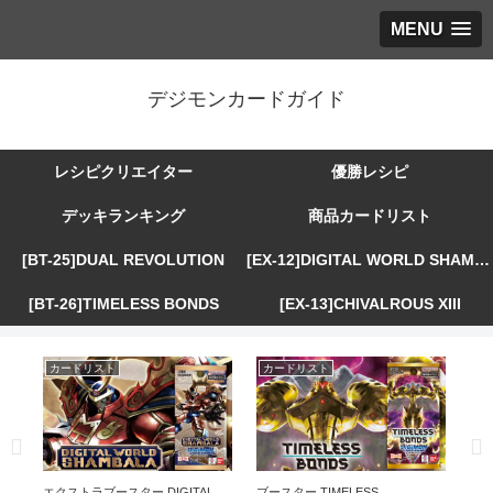
MENU
デジモンカードガイド
レシピクリエイター
優勝レシピ
デッキランキング
商品カードリスト
[BT-25]DUAL REVOLUTION
[EX-12]DIGITAL WORLD SHAMBALA
[BT-26]TIMELESS BONDS
[EX-13]CHIVALROUS XIII
カードリスト
カードリスト
カ
R
エクストラブースター DIGITAL
ブースター TIMELESS
エ