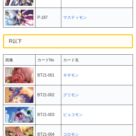
P-187
マスティモン
R以下
画像
カードNo
カード名
BT21-001
ギギモン
BT21-002
グリモン
BT21-003
ピョコモン
BT21-004
コロモン