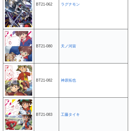
BT21-062
ラグナモン
BT21-080
天ノ河宙
BT21-082
神原拓也
BT21-083
工藤タイキ